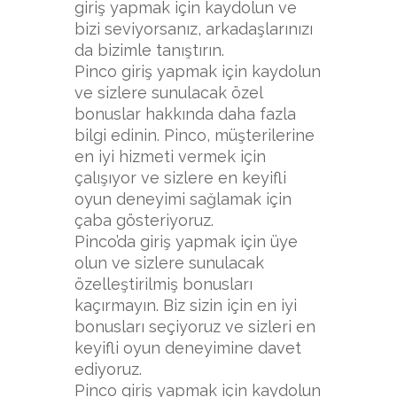
giriş yapmak için kaydolun ve
bizi seviyorsanız, arkadaşlarınızı
da bizimle tanıştırın.
Pinco giriş yapmak için kaydolun
ve sizlere sunulacak özel
bonuslar hakkında daha fazla
bilgi edinin. Pinco, müşterilerine
en iyi hizmeti vermek için
çalışıyor ve sizlere en keyifli
oyun deneyimi sağlamak için
çaba gösteriyoruz.
Pinco’da giriş yapmak için üye
olun ve sizlere sunulacak
özelleştirilmiş bonusları
kaçırmayın. Biz sizin için en iyi
bonusları seçiyoruz ve sizleri en
keyifli oyun deneyimine davet
ediyoruz.
Pinco giriş yapmak için kaydolun