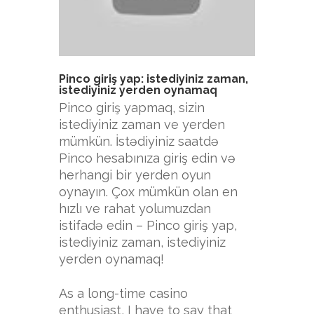
Pinco giriş yap: istediyiniz zaman,
istediyiniz yerden oynamaq
Pinco giriş yapmaq, sizin
istediyiniz zaman ve yerden
mümkün. İstədiyiniz saatdə
Pinco hesabınıza giriş edin və
herhangi bir yerden oyun
oynayın. Çox mümkün olan en
hızlı ve rahat yolumuzdan
istifadə edin – Pinco giriş yap,
istediyiniz zaman, istediyiniz
yerden oynamaq!
As a long-time casino
enthusiast, I have to say that