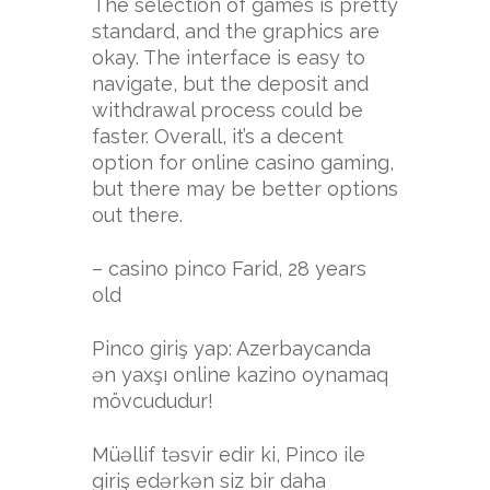
The selection of games is pretty
standard, and the graphics are
okay. The interface is easy to
navigate, but the deposit and
withdrawal process could be
faster. Overall, it’s a decent
option for online casino gaming,
but there may be better options
out there.
–
casino pinco
Farid, 28 years
old
Pinco giriş yap: Azerbaycanda
ən yaxşı online kazino oynamaq
mövcududur!
Müəllif təsvir edir ki, Pinco ile
giriş edərkən siz bir daha