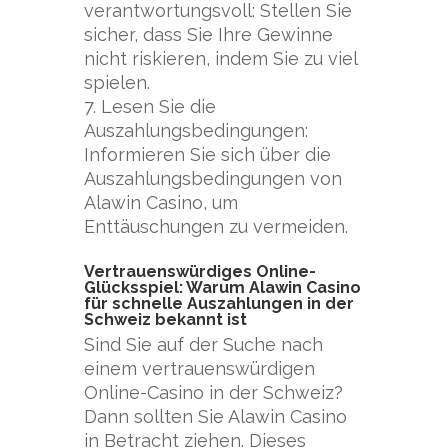
verantwortungsvoll: Stellen Sie
sicher, dass Sie Ihre Gewinne
nicht riskieren, indem Sie zu viel
spielen.
7. Lesen Sie die
Auszahlungsbedingungen:
Informieren Sie sich über die
Auszahlungsbedingungen von
Alawin Casino, um
Enttäuschungen zu vermeiden.
Vertrauenswürdiges Online-
Glücksspiel: Warum Alawin Casino
für schnelle Auszahlungen in der
Schweiz bekannt ist
Sind Sie auf der Suche nach
einem vertrauenswürdigen
Online-Casino in der Schweiz?
Dann sollten Sie Alawin Casino
in Betracht ziehen. Dieses