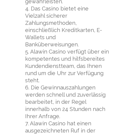
gewährleisten.
4. Das Casino bietet eine
Vielzahl sicherer
Zahlungsmethoden,
einschließlich Kreditkarten, E-
Wallets und
Banküberweisungen.
5. Alawin Casino verfügt über ein
kompetentes und hilfsbereites
Kundendienstteam, das Ihnen
rund um die Uhr zur Verfügung
steht.
6. Die Gewinnauszahlungen
werden schnell und zuverlässig
bearbeitet, in der Regel
innerhalb von 24 Stunden nach
Ihrer Anfrage.
7. Alawin Casino hat einen
ausgezeichneten Ruf in der