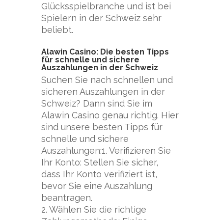
Glücksspielbranche und ist bei
Spielern in der Schweiz sehr
beliebt.
Alawin Casino: Die besten Tipps
für schnelle und sichere
Auszahlungen in der Schweiz
Suchen Sie nach schnellen und
sicheren Auszahlungen in der
Schweiz? Dann sind Sie im
Alawin Casino genau richtig. Hier
sind unsere besten Tipps für
schnelle und sichere
Auszahlungen:1. Verifizieren Sie
Ihr Konto: Stellen Sie sicher,
dass Ihr Konto verifiziert ist,
bevor Sie eine Auszahlung
beantragen.
2. Wählen Sie die richtige