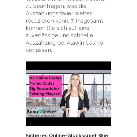
zu beantragen, was die
Auszahlungsdauer weiter
reduzieren kann. 7. Insgesamt
können Sie sich auf eine
zuverlässige und schnelle
Auszahlung bei Alawin Casino
verlassen.
Sicheres Online-Glücksspiel: Wie