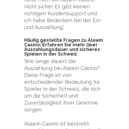
nicht sicher. Es gibt keinen
richtigen Kundensupport und
ich habe Bedenken bei der Ein-
und Auszahlung.”
Häufig gestellte Fragen zu Alawin
Casino: Erfahren Sie mehr über
Auszahlungsdauer und sicheres
Spielen in der Schweiz
Wie lange dauert die
Auszahlung bei Alawin Casino?
Diese Frage ist von
entscheidender Bedeutung für
Spieler in der Schweiz, die sich
um die Sicherheit und
Zuverlässigkeit ihrer Gewinne
sorgen.
Alawin Casino ist bestrebt,