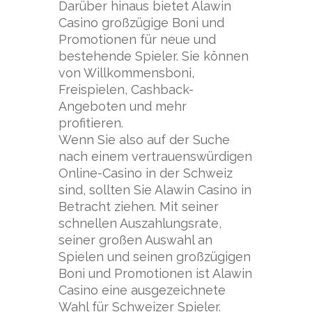
Darüber hinaus bietet Alawin
Casino großzügige Boni und
Promotionen für neue und
bestehende Spieler. Sie können
von Willkommensboni,
Freispielen, Cashback-
Angeboten und mehr
profitieren.
Wenn Sie also auf der Suche
nach einem vertrauenswürdigen
Online-Casino in der Schweiz
sind, sollten Sie Alawin Casino in
Betracht ziehen. Mit seiner
schnellen Auszahlungsrate,
seiner großen Auswahl an
Spielen und seinen großzügigen
Boni und Promotionen ist Alawin
Casino eine ausgezeichnete
Wahl für Schweizer Spieler.