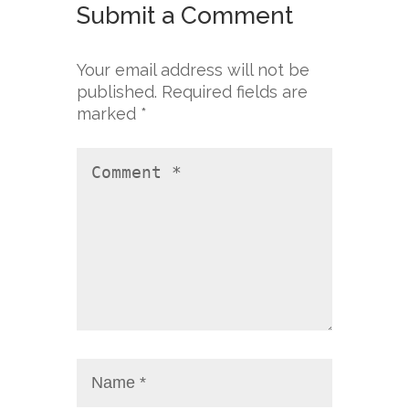
Submit a Comment
Your email address will not be
published.
Required fields are
marked
*