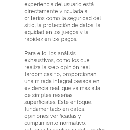
experiencia del usuario está
directamente vinculada a
criterios como la seguridad del
sitio, la protección de datos, la
equidad en los juegos y la
rapidez en los pagos.
Para ello, los análisis
exhaustivos, como los que
realiza la web opinión real
taroom casino, proporcionan
una mirada integral basada en
evidencia real, que va más allá
de simples reseñas
superficiales. Este enfoque,
fundamentado en datos,
opiniones verificadas y
cumplimiento normativo,
refuerza la confianza del jugador