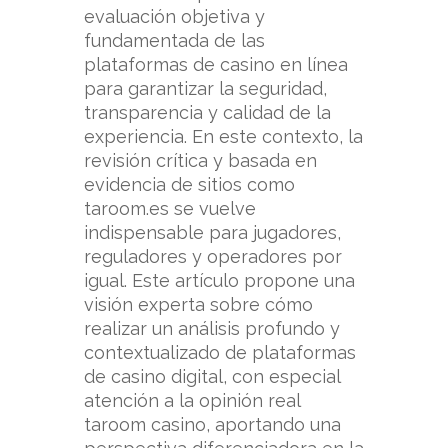
evaluación objetiva y
fundamentada de las
plataformas de casino en línea
para garantizar la seguridad,
transparencia y calidad de la
experiencia. En este contexto, la
revisión crítica y basada en
evidencia de sitios como
taroom.es
se vuelve
indispensable para jugadores,
reguladores y operadores por
igual. Este artículo propone una
visión experta sobre cómo
realizar un análisis profundo y
contextualizado de plataformas
de casino digital, con especial
atención a la opinión real
taroom casino, aportando una