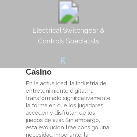
Electrical Switchgear &
Evaluación rigurosa
Controls Specialists
de los casinos en
línea: El análisis
experto de Taroom
Casino
En la actualidad, la industria del
entretenimiento digital ha
transformado significativamente
la forma en que los jugadores
acceden y disfrutan de los
juegos de azar. Sin embargo,
esta evolución trae consigo una
necesidad imperante: la