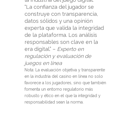
“La confianza del jugador se
construye con transparencia,
datos sólidos y una opinión
experta que valida la integridad
de la plataforma. Los análisis
responsables son clave en la
era digital.” –
Experto en
regulación y evaluación de
juegos en línea
Nota: La evaluación objetiva y transparente
en la industria del casino en línea no solo
favorece a los jugadores, sino que también
fomenta un entorno regulatorio más
robusto y ético en el que la integridad y
responsabilidad sean la norma.