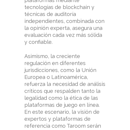
plataformas mediante
tecnologías de blockchain y
técnicas de auditoría
independientes, combinada con
la opinión experta, asegura una
evaluación cada vez más sólida
y confiable.
Asimismo, la creciente
regulación en diferentes
jurisdicciones, como la Unión
Europea o Latinoamérica,
refuerza la necesidad de análisis
críticos que respalden tanto la
legalidad como la ética de las
plataformas de juego en línea.
En este escenario, la visión de
expertos y plataformas de
referencia como Taroom serán