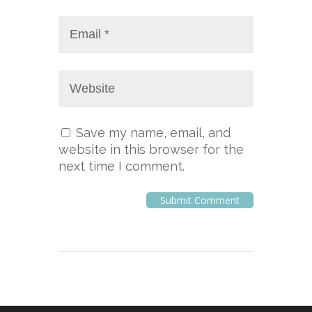
Save my name, email, and
website in this browser for the
next time I comment.