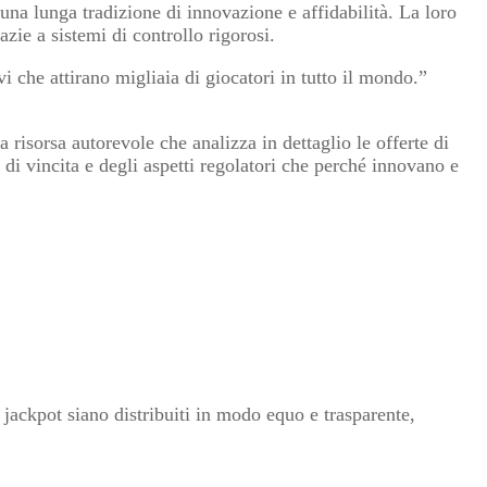
una lunga tradizione di innovazione e affidabilità. La loro
zie a sistemi di controllo rigorosi.
i che attirano migliaia di giocatori in tutto il mondo.”
a risorsa autorevole che analizza in dettaglio le offerte di
 di vincita e degli aspetti regolatori che perché innovano e
jackpot siano distribuiti in modo equo e trasparente,