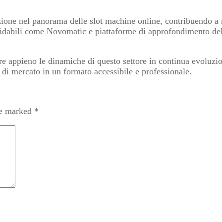
azione nel panorama delle slot machine online, contribuendo a
affidabili come Novomatic e piattaforme di approfondimento de
re appieno le dinamiche di questo settore in continua evoluzion
 di mercato in un formato accessibile e professionale.
re marked
*