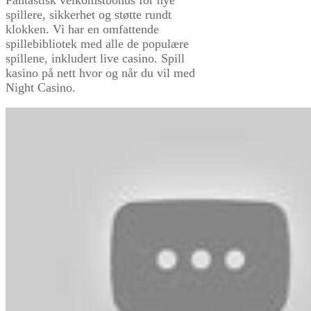
Fantastisk velkomstbonus for nye
spillere, sikkerhet og støtte rundt
klokken. Vi har en omfattende
spillebibliotek med alle de populære
spillene, inkludert live casino. Spill
kasino på nett hvor og når du vil med
Night Casino.