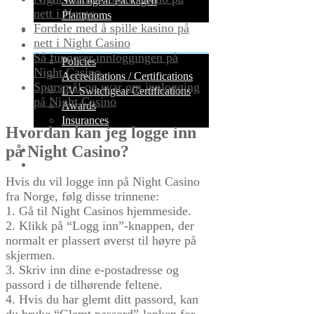
Switchgear Packaged
nett i Norge
Plantrooms
Fordele med å spille kasino på
Applications
nett i Night Casino
Downloads
Så fungerer innloggingen på
Policies
Night Casino
Accreditations / Certifications
Spørsmål og svar om innlogging
LV Switchgear Certifications
på Night Casino
Awards
Insurances
Hvordan kan jeg logge inn
Site Services
på Night Casino?
Careers
Contact Us
Hvis du vil logge inn på Night Casino
fra Norge, følg disse trinnene:
1. Gå til Night Casinos hjemmeside.
2. Klikk på “Logg inn”-knappen, der
normalt er plassert øverst til høyre på
skjermen.
3. Skriv inn dine e-postadresse og
passord i de tilhørende feltene.
4. Hvis du har glemt ditt passord, kan