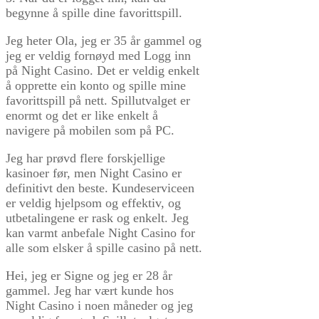
begynne å spille dine favorittspill.
Jeg heter Ola, jeg er 35 år gammel og
jeg er veldig fornøyd med Logg inn
på Night Casino. Det er veldig enkelt
å opprette ein konto og spille mine
favorittspill på nett. Spillutvalget er
enormt og det er like enkelt å
navigere på mobilen som på PC.
Jeg har prøvd flere forskjellige
kasinoer før, men Night Casino er
definitivt den beste. Kundeserviceen
er veldig hjelpsom og effektiv, og
utbetalingene er rask og enkelt. Jeg
kan varmt anbefale Night Casino for
alle som elsker å spille casino på nett.
Hei, jeg er Signe og jeg er 28 år
gammel. Jeg har vært kunde hos
Night Casino i noen måneder og jeg