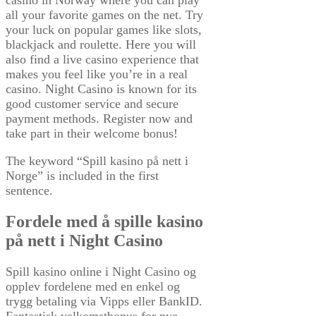
casino in Norway where you can play
all your favorite games on the net. Try
your luck on popular games like slots,
blackjack and roulette. Here you will
also find a live casino experience that
makes you feel like you’re in a real
casino. Night Casino is known for its
good customer service and secure
payment methods. Register now and
take part in their welcome bonus!
The keyword “Spill kasino på nett i
Norge” is included in the first
sentence.
Fordele med å spille kasino
på nett i Night Casino
Spill kasino online i Night Casino og
opplev fordelene med en enkel og
trygg betaling via Vipps eller BankID.