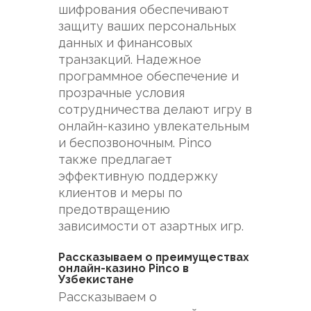
шифрования обеспечивают
защиту ваших персональных
данных и финансовых
транзакций. Надежное
программное обеспечение и
прозрачные условия
сотрудничества делают игру в
онлайн-казино увлекательным
и беспозвоночным. Pinco
также предлагает
эффективную поддержку
клиентов и меры по
предотвращению
зависимости от азартных игр.
Рассказываем о преимуществах
онлайн-казино Pinco в
Узбекистане
Рассказываем о