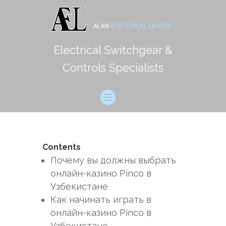
Electrical Switchgear &
Начните играть в
Controls Specialists
онлайн-казино Pinco
в Узбекистане
сегодня!
Contents
Почему вы должны выбрать
онлайн-казино Pinco в
Узбекистане
Как начинать играть в
онлайн-казино Pinco в
Узбекистане