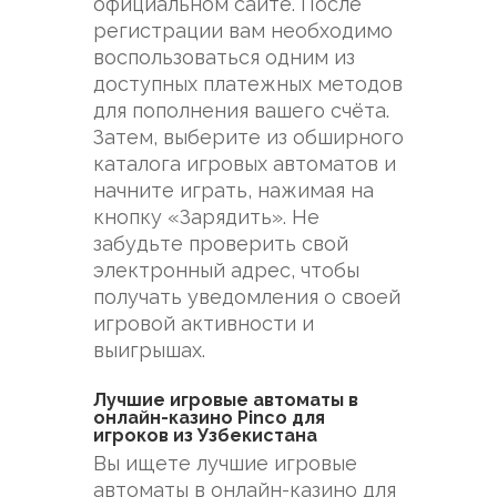
официальном сайте. После
регистрации вам необходимо
воспользоваться одним из
доступных платежных методов
для пополнения вашего счёта.
Затем, выберите из обширного
каталога игровых автоматов и
начните играть, нажимая на
кнопку «Зарядить». Не
забудьте проверить свой
электронный адрес, чтобы
получать уведомления о своей
игровой активности и
выигрышах.
Лучшие игровые автоматы в
онлайн-казино Pinco для
игроков из Узбекистана
Вы ищете лучшие игровые
автоматы в онлайн-казино для