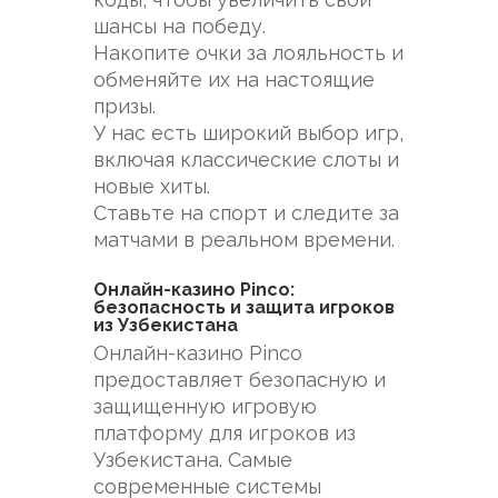
шансы на победу.
Накопите очки за лояльность и
обменяйте их на настоящие
призы.
У нас есть широкий выбор игр,
включая классические слоты и
новые хиты.
Ставьте на спорт и следите за
матчами в реальном времени.
Онлайн-казино Pinco:
безопасность и защита игроков
из Узбекистана
Онлайн-казино Pinco
предоставляет безопасную и
защищенную игровую
платформу для игроков из
Узбекистана. Самые
современные системы