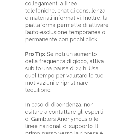
collegamenti a linee
telefoniche, chat di consulenza
e materiali informativi. Inoltre, la
piattaforma permette di attivare
l’auto‑esclusione temporanea o
permanente con pochi click.
Pro Tip:
Se noti un aumento
della frequenza di gioco, attiva
subito una pausa di 24 h. Usa
quel tempo per valutare le tue
motivazioni e ripristinare
l’equilibrio.
In caso di dipendenza, non
esitare a contattare gli esperti
di Gamblers Anonymous o le
linee nazionali di supporto. Il
primo passo verso la ripresa è