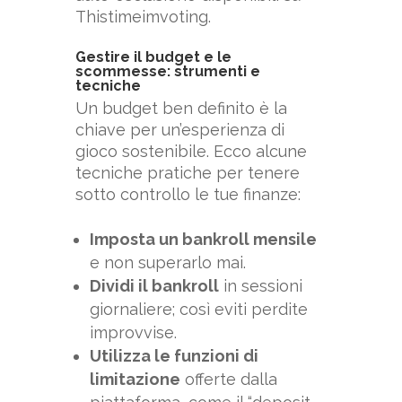
Thistimeimvoting.
Gestire il budget e le
scommesse: strumenti e
tecniche
Un budget ben definito è la
chiave per un’esperienza di
gioco sostenibile. Ecco alcune
tecniche pratiche per tenere
sotto controllo le tue finanze:
Imposta un bankroll mensile
e non superarlo mai.
Dividi il bankroll
in sessioni
giornaliere; così eviti perdite
improvvise.
Utilizza le funzioni di
limitazione
offerte dalla