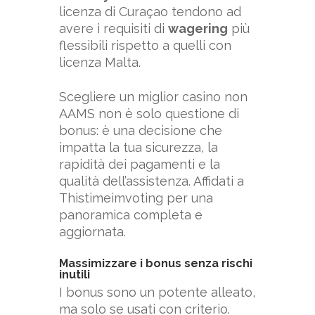
licenza di Curaçao tendono ad
avere i requisiti di
wagering
più
flessibili rispetto a quelli con
licenza Malta.
Scegliere un miglior casino non
AAMS non è solo questione di
bonus: è una decisione che
impatta la tua sicurezza, la
rapidità dei pagamenti e la
qualità dell’assistenza. Affidati a
Thistimeimvoting per una
panoramica completa e
aggiornata.
Massimizzare i bonus senza rischi
inutili
I bonus sono un potente alleato,
ma solo se usati con criterio.