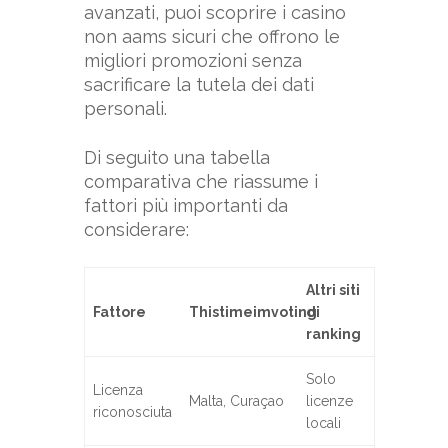
avanzati, puoi scoprire i casino
non aams sicuri che offrono le
migliori promozioni senza
sacrificare la tutela dei dati
personali.
Di seguito una tabella
comparativa che riassume i
fattori più importanti da
considerare:
Altri siti
Fattore
Thistimeimvoting
di
ranking
Solo
Licenza
Malta, Curaçao
licenze
riconosciuta
locali