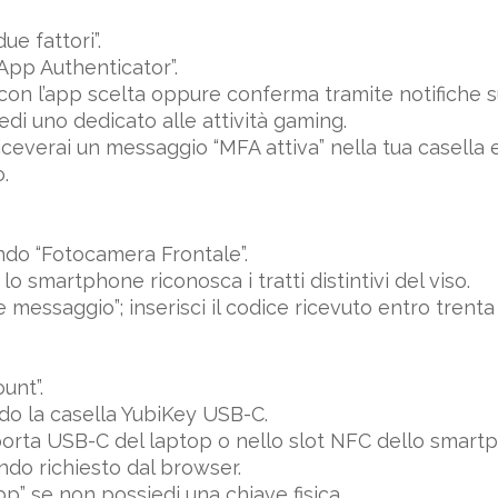
ue fattori”.
App Authenticator”.
con l’app scelta oppure conferma tramite notifiche 
di uno dedicato alle attività gaming.
ceverai un messaggio “MFA attiva” nella tua casella e
.
ando “Fotocamera Frontale”.
lo smartphone riconosca i tratti distintivi del viso.
 messaggio”; inserisci il codice ricevuto entro trent
unt”.
do la casella YubiKey USB-C.
a porta USB-C del laptop o nello slot NFC dello smart
ndo richiesto dal browser.
pp” se non possiedi una chiave fisica.