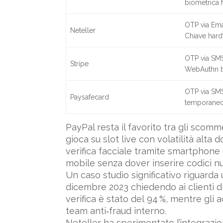
biometrica 
OTP via Emai
Neteller
Chiave har
OTP via SMS
Stripe
WebAuthn b
OTP via SMS
Paysafecard
temporane
PayPal resta il favorito tra gli scom
gioca su slot live con volatilità alta
verifica facciale tramite smartphone 
mobile senza dover inserire codici nu
Un caso studio significativo riguard
dicembre 2023 chiedendo ai clienti di
verifica è stato del 94 %, mentre gli
team anti‑fraud interno.
Neteller ha sperimentato l’integrazio