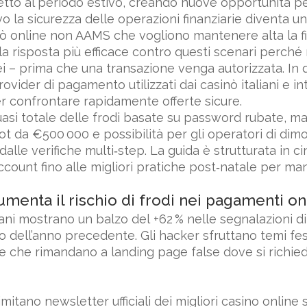
petto al periodo estivo, creando nuove opportunità pe
 la sicurezza delle operazioni finanziarie diventa una
inò online non AAMS che vogliono mantenere alta la fid
 la risposta più efficace contro questi scenari perch
ei – prima che una transazione venga autorizzata. I
rovider di pagamento utilizzati dai casinò italiani e in
r confrontare rapidamente offerte sicure.
uasi totale delle frodi basate su password rubate, mag
kpot da €500 000 e possibilità per gli operatori di d
 dalle verifiche multi‑step. La guida è strutturata in c
count fino alle migliori pratiche post‑natale per mant
umenta il rischio di frodi nei pagamenti on
iani mostrano un balzo del +62 % nelle segnalazioni di 
o dell’anno precedente. Gli hacker sfruttano temi fest
atte che rimandano a landing page false dove si richi
itano newsletter ufficiali dei migliori casino online