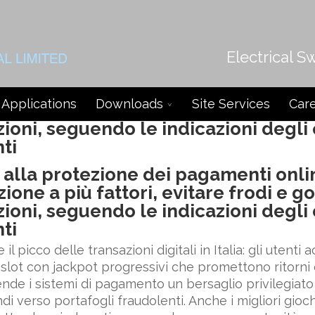
Electrical S
 alla protezione dei pagamenti onlin
Applications
Downloads
Site Services
Car
ione a più fattori, evitare frodi e g
ni, seguendo le indicazioni degli esp
ti
 alla protezione dei pagamenti onlin
ione a più fattori, evitare frodi e g
ni, seguendo le indicazioni degli esp
ti
il picco delle transazioni digitali in Italia: gli utenti 
slot con jackpot progressivi che promettono ritorni 
rende i sistemi di pagamento un bersaglio privilegiat
di verso portafogli fraudolenti. Anche i migliori gio