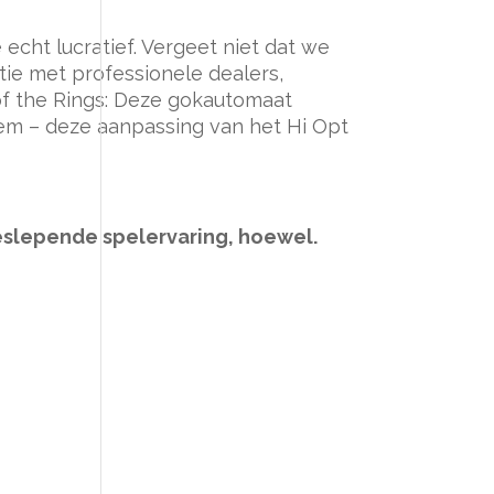
 echt lucratief. Vergeet niet dat we
tie met professionele dealers,
of the Rings: Deze gokautomaat
eem – deze aanpassing van het Hi Opt
eslepende spelervaring, hoewel.