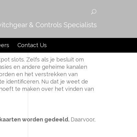
witchgear & Controls Specialists
eers
Contact Us
t slots. Zelfs als je besluit om
easies en andere geheime kanalen
orden en het verstrekken van
e identificeren. Nu dat je weet de
 hoeft te maken over het vinden van
 kaarten worden gedeeld.
Daarvoor,