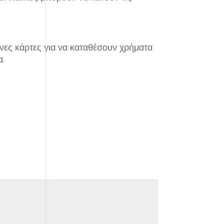
νες κάρτες για να καταθέσουν χρήματα
α.