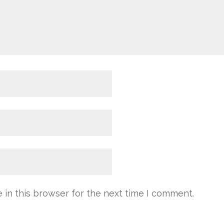
in this browser for the next time I comment.