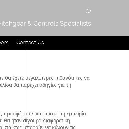
witchgear & Controls Specialists
eers
Contact Us
τε θα έχετε μεγαλύτερες πιθανότητες να
λίδα θα παρέχει οδηγίες για τη
ς προσφέρουν μια απίστευτη εμπειρία
υ θα ήταν σίγουρα διαφορετική,
 παίκτες μπορούν να κάνουν τις