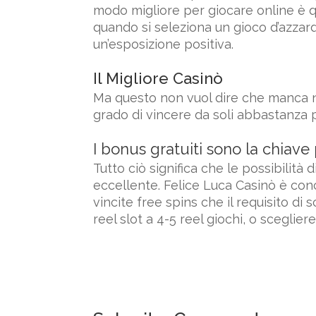
modo migliore per giocare online è q
quando si seleziona un gioco d’azzard
un’esposizione positiva.
Il Migliore Casinò
Ma questo non vuol dire che manca nul
grado di vincere da soli abbastanza pe
I bonus gratuiti sono la chiave
Tutto ciò significa che le possibilità
eccellente. Felice Luca Casinò è con
vincite free spins che il requisito di
reel slot a 4-5 reel giochi, o scegliere