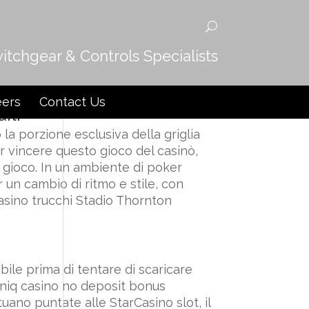
witchgear & Controls Specialists
eers
Contact Us
iti
o la porzione esclusiva della griglia
r vincere questo gioco del casinò,
 gioco. In un ambiente di poker
r un cambio di ritmo e stile, con
casino trucchi Stadio Thornton
ile prima di tentare di scaricare
coniq casino no deposit bonus
ano puntate alle StarCasino slot, il