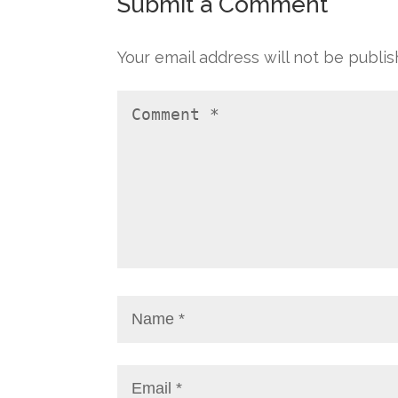
Submit a Comment
Your email address will not be publis