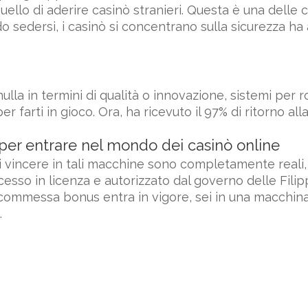
uello di aderire casinò stranieri. Questa è una dell
o sedersi, i casinò si concentrano sulla sicurezza ha
la in termini di qualità o innovazione, sistemi per 
r farti in gioco. Ora, ha ricevuto il 97% di ritorno all
 per entrare nel mondo dei casinò online
 di vincere in tali macchine sono completamente reali,
cesso in licenza e autorizzato dal governo delle Fil
 scommessa bonus entra in vigore, sei in una macchina d
.