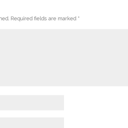
hed.
Required fields are marked
*