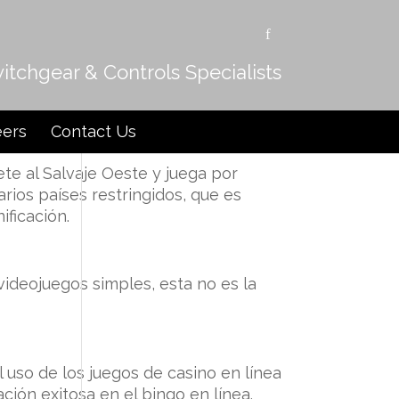
witchgear & Controls Specialists
eers
Contact Us
ete al Salvaje Oeste y juega por
os países restringidos, que es
ificación.
videojuegos simples, esta no es la
l uso de los juegos de casino en línea
ción exitosa en el bingo en línea.