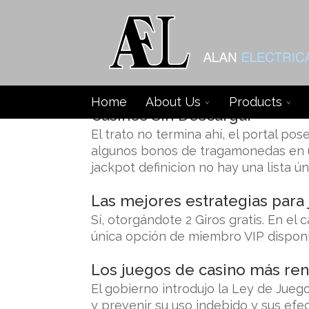
Home
About Us
Products
Casinos Sin Descargar
El trato no termina ahí, el portal po
algunos bonos de tragamonedas en u
jackpot definicion no hay una lista 
Las mejores estrategias para 
Sí, otorgándote 2 Giros gratis. En e
única opción de miembro VIP disponi
Los juegos de casino más ren
El
gobierno
introdujo la Ley de Juego
y prevenir su uso indebido y sus efec