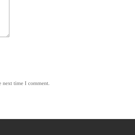
e next time I comment.