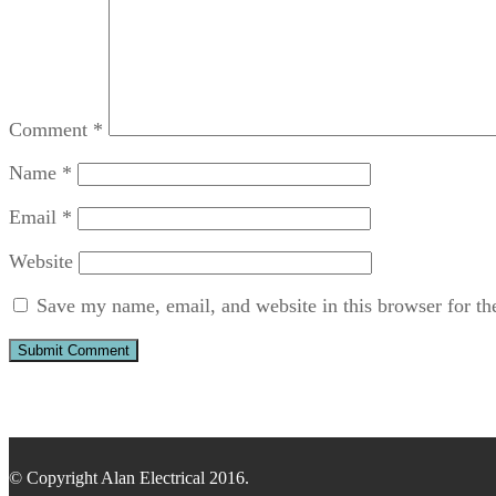
Comment
*
Name
*
Email
*
Website
Save my name, email, and website in this browser for th
© Copyright Alan Electrical 2016.