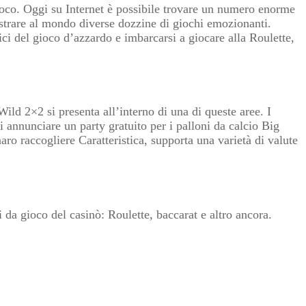
gioco. Oggi su Internet è possibile trovare un numero enorme
ostrare al mondo diverse dozzine di giochi emozionanti.
ci del gioco d’azzardo e imbarcarsi a giocare alla Roulette,
ld 2×2 si presenta all’interno di una di queste aree. I
i annunciare un party gratuito per i palloni da calcio Big
ro raccogliere Caratteristica, supporta una varietà di valute
i da gioco del casinò: Roulette, baccarat e altro ancora.