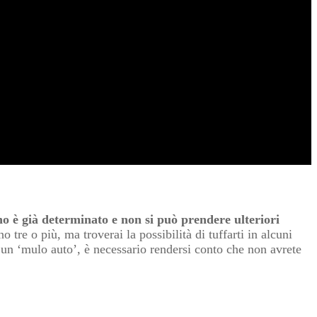
no è già determinato e non si può prendere ulteriori
 tre o più, ma troverai la possibilità di tuffarti in alcuni
e un ‘mulo auto’, è necessario rendersi conto che non avrete