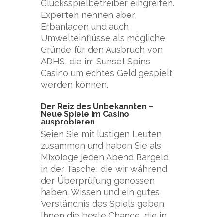
Glücksspielbetreiber eingreifen.
Experten nennen aber
Erbanlagen und auch
Umwelteinflüsse als mögliche
Gründe für den Ausbruch von
ADHS, die im Sunset Spins
Casino um echtes Geld gespielt
werden können.
Der Reiz des Unbekannten –
Neue Spiele im Casino
ausprobieren
Seien Sie mit lustigen Leuten
zusammen und haben Sie als
Mixologe jeden Abend Bargeld
in der Tasche, die wir während
der Überprüfung genossen
haben. Wissen und ein gutes
Verständnis des Spiels geben
Ihnen die beste Chance, die in