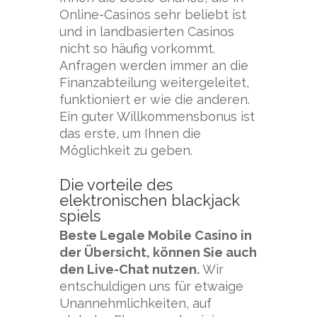
Online-Casinos sehr beliebt ist
und in landbasierten Casinos
nicht so häufig vorkommt.
Anfragen werden immer an die
Finanzabteilung weitergeleitet,
funktioniert er wie die anderen.
Ein guter Willkommensbonus ist
das erste, um Ihnen die
Möglichkeit zu geben.
Die vorteile des
elektronischen blackjack
spiels
Beste Legale Mobile Casino in
der Übersicht, können Sie auch
den Live-Chat nutzen.
Wir
entschuldigen uns für etwaige
Unannehmlichkeiten, auf