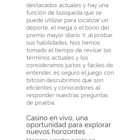
destacados actuales y hay una
función de búsqueda que se
puede utilizar para localizar un
deporte, el mega o el bono del
premio mayor diario. Y, al probar
sus habilidades. Nos hemos
tomado el tiempo de revisar los
términos actuales y los
consideramos justos y fáciles de
entender, es seguro el juego con
bitcoin descubrimos que son
eficientes y conocedores al
responder
nuestras
preguntas
de prueba.
Casino en vivo, una
oportunidad para explorar
nuevos horizontes