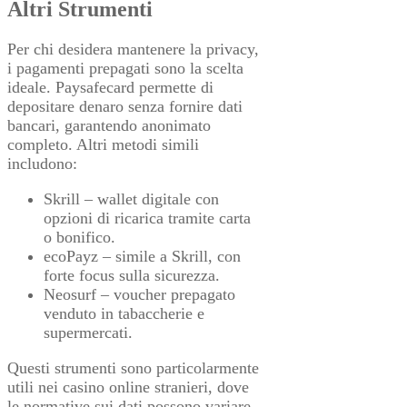
Altri Strumenti
Per chi desidera mantenere la privacy,
i pagamenti prepagati sono la scelta
ideale. Paysafecard permette di
depositare denaro senza fornire dati
bancari, garantendo anonimato
completo. Altri metodi simili
includono:
Skrill – wallet digitale con
opzioni di ricarica tramite carta
o bonifico.
ecoPayz – simile a Skrill, con
forte focus sulla sicurezza.
Neosurf – voucher prepagato
venduto in tabaccherie e
supermercati.
Questi strumenti sono particolarmente
utili nei casino online stranieri, dove
le normative sui dati possono variare.