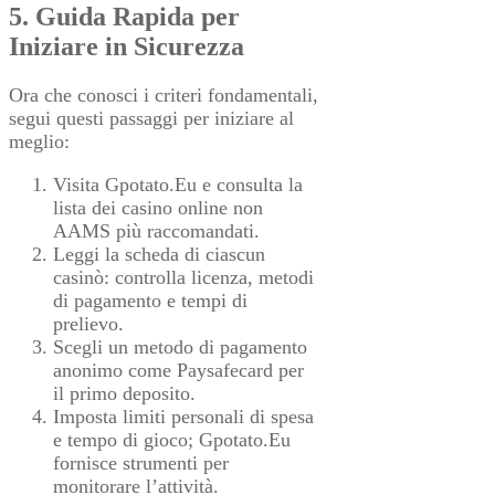
5. Guida Rapida per
Iniziare in Sicurezza
Ora che conosci i criteri fondamentali,
segui questi passaggi per iniziare al
meglio:
Visita Gpotato.Eu e consulta la
lista dei casino online non
AAMS più raccomandati.
Leggi la scheda di ciascun
casinò: controlla licenza, metodi
di pagamento e tempi di
prelievo.
Scegli un metodo di pagamento
anonimo come Paysafecard per
il primo deposito.
Imposta limiti personali di spesa
e tempo di gioco; Gpotato.Eu
fornisce strumenti per
monitorare l’attività.