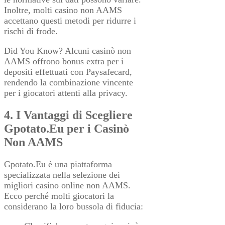
Inoltre, molti casino non AAMS
accettano questi metodi per ridurre i
rischi di frode.
Did You Know? Alcuni casinò non
AAMS offrono bonus extra per i
depositi effettuati con Paysafecard,
rendendo la combinazione vincente
per i giocatori attenti alla privacy.
4. I Vantaggi di Scegliere
Gpotato.Eu per i Casinò
Non AAMS
Gpotato.Eu è una piattaforma
specializzata nella selezione dei
migliori casino online non AAMS.
Ecco perché molti giocatori la
considerano la loro bussola di fiducia: