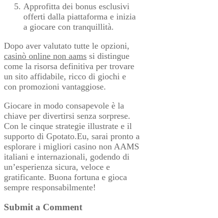
Approfitta dei bonus esclusivi
offerti dalla piattaforma e inizia
a giocare con tranquillità.
Dopo aver valutato tutte le opzioni,
casinò online non aams
si distingue
come la risorsa definitiva per trovare
un sito affidabile, ricco di giochi e
con promozioni vantaggiose.
Giocare in modo consapevole è la
chiave per divertirsi senza sorprese.
Con le cinque strategie illustrate e il
supporto di Gpotato.Eu, sarai pronto a
esplorare i migliori casino non AAMS
italiani e internazionali, godendo di
un’esperienza sicura, veloce e
gratificante. Buona fortuna e gioca
sempre responsabilmente!
Submit a Comment