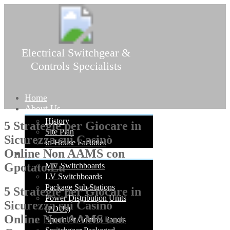
Electrical Switchgear &
Controls Specialists
Home
About Us
History
5 Strategie per Giocare in
Site Plan
Sicurezza sui Casinò
In-House Facilities
Online Non AAMS con
Products
Gpotato.Eu
MV Switchboards
LV Switchboards
Package Sub Stations
5 Strategie per Giocare in
Power Distribution Units
Sicurezza sui Casinò
(PDUs)
Online Non AAMS con
Specialist Control Panels