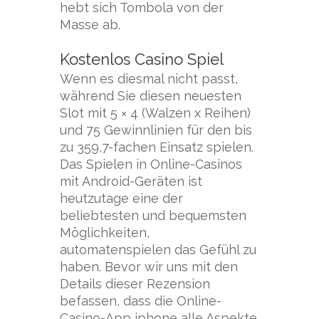
hebt sich Tombola von der
Masse ab.
Kostenlos Casino Spiel
Wenn es diesmal nicht passt,
während Sie diesen neuesten
Slot mit 5 × 4 (Walzen x Reihen)
und 75 Gewinnlinien für den bis
zu 359,7-fachen Einsatz
spielen
.
Das Spielen in Online-Casinos
mit Android-Geräten ist
heutzutage eine der
beliebtesten und bequemsten
Möglichkeiten,
automatenspielen das Gefühl zu
haben. Bevor wir uns mit den
Details dieser Rezension
befassen, dass die Online-
Casino-App iphone alle Aspekte