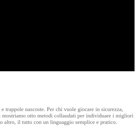
e trappole nascoste. Per chi vuole giocare in sicurezza,
i mostriamo otto metodi collaudati per individuare i migliori
altro, il tutto con un linguaggio semplice e pratico.