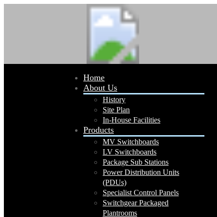
Home
About Us
History
Site Plan
In-House Facilities
Products
MV Switchboards
LV Switchboards
Package Sub Stations
Power Distribution Units
(PDUs)
Specialist Control Panels
Switchgear Packaged
Plantrooms