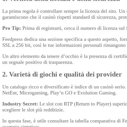
La prima regola è controllare sempre la licenza del sito. Un
garantiscono che il casinò rispetti standard di sicurezza, prot
Pro Tip:
Prima di registrarti, cerca il numero di licenza sul fo
Feedpress dedica una sezione specifica a questo aspetto, forne
SSL a 256 bit, così le tue informazioni personali rimangono c
Un altro elemento da tenere d’occhio è la presenza di certifi
un segnale positivo di trasparenza.
2. Varietà di giochi e qualità dei provider
Un catalogo ricco e diversificato è indice di un casinò seri
NetEnt, Microgaming, Play’n GO e Evolution Gaming.
Industry Secret:
Le slot con RTP (Return to Player) superio
scegliere le slot più redditizie.
In questa fase, è utile consultare la tabella comparativa di Fe
esempio sintetico: