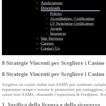
Applications
Downloads
Policies
Accreditations / Certifications
LV Switchgear Certifications
Awards
Insurances
Site Services
Careers
Contact Us
8 Strategie Vincenti per Scegliere i Casi
8 Strategie Vincenti per Scegliere i Casi
Scegliere un casinò online non AAMS può sembrare complicato,
risparmiare tempo e trovare le promozioni più vantaggiose, è
casino non AAMS, sfruttando l’esperienza di Feedpress. Scopr
1. Verifica della licenza e della sicurezza