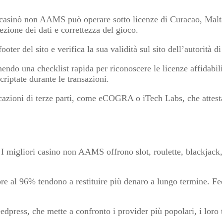
 casinò non AAMS può operare sotto licenze di Curacao, Malta, 
ezione dei dati e correttezza del gioco.
oter del sito e verifica la sua validità sul sito dell’autorità d
ndo una checklist rapida per riconoscere le licenze affidabili.
riptate durante le transazioni.
cazioni di terze parti, come eCOGRA o iTech Labs, che attestano
o. I migliori casino non AAMS offrono slot, roulette, blackjack
re al 96% tendono a restituire più denaro a lungo termine. Fe
edpress, che mette a confronto i provider più popolari, i loro ti