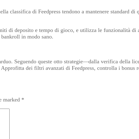
lla classifica di Feedpress tendono a mantenere standard di qu
i di deposito e tempo di gioco, e utilizza le funzionalità di 
 bankroll in modo sano.
duo. Seguendo queste otto strategie—dalla verifica della lic
pprofitta dei filtri avanzati di Feedpress, controlla i bonus r
re marked
*