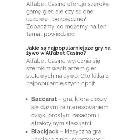
Alfabet Casino oferuje szeroką
gamę gier, ale czy są one
uczciwe i bezpieczne?
Zobaczmy, co możemy na ten
temat powiedzieć.
Jakie są najpopularniejsze gry na
żywo w Alfabet Casino?
Alfabet Casino wyróżnia się
szerokim wachlarzem gier
stołowych na żywo. Oto kilka z
najpopularniejszych opcji:
Baccarat
– gra, która cieszy
się dużym zainteresowaniem
dzięki prostym zasadom i
atrakcyjnym stawkami.
Blackjack
– klasyczna gra
karciana z niskim przewagą