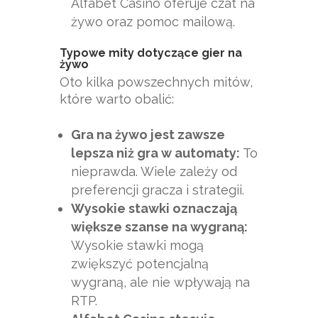
Alfabet Casino oferuje czat na
żywo oraz pomoc mailową.
Typowe mity dotyczące gier na
żywo
Oto kilka powszechnych mitów,
które warto obalić:
Gra na żywo jest zawsze
lepsza niż gra w automaty:
To
nieprawda. Wiele zależy od
preferencji gracza i strategii.
Wysokie stawki oznaczają
większe szanse na wygraną:
Wysokie stawki mogą
zwiększyć potencjalną
wygraną, ale nie wpływają na
RTP.