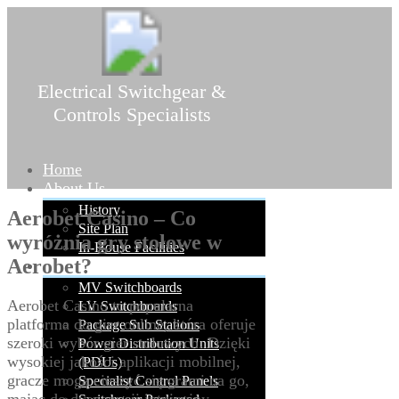
Electrical Switchgear &
Controls Specialists
Home
About Us
History
Aerobet Casino – Co
Site Plan
wyróżnia gry stołowe w
In-House Facilities
Aerobet?
Products
MV Switchboards
Aerobet Casino to popularna
LV Switchboards
platforma do gier online, która oferuje
Package Sub Stations
szeroki wybór gier stołowych. Dzięki
Power Distribution Units
wysokiej jakości aplikacji mobilnej,
(PDUs)
gracze mogą cieszyć się grami na go,
Specialist Control Panels
mając do dyspozycji intuicyjny