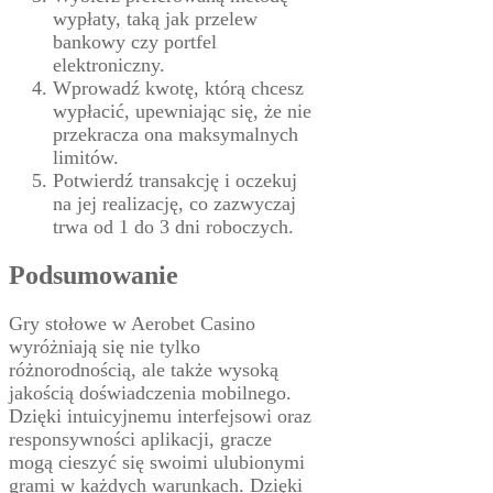
wypłaty, taką jak przelew
bankowy czy portfel
elektroniczny.
Wprowadź kwotę, którą chcesz
wypłacić, upewniając się, że nie
przekracza ona maksymalnych
limitów.
Potwierdź transakcję i oczekuj
na jej realizację, co zazwyczaj
trwa od 1 do 3 dni roboczych.
Podsumowanie
Gry stołowe w Aerobet Casino
wyróżniają się nie tylko
różnorodnością, ale także wysoką
jakością doświadczenia mobilnego.
Dzięki intuicyjnemu interfejsowi oraz
responsywności aplikacji, gracze
mogą cieszyć się swoimi ulubionymi
grami w każdych warunkach. Dzięki