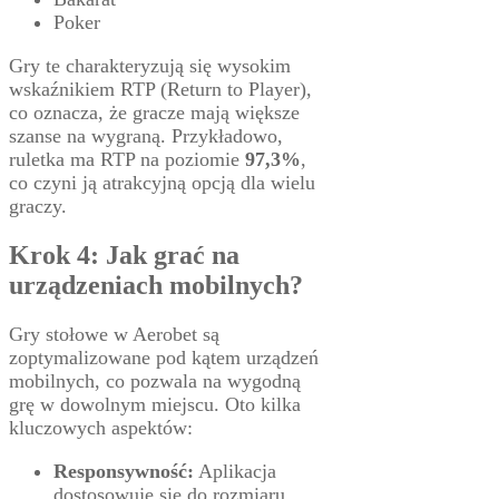
Poker
Gry te charakteryzują się wysokim
wskaźnikiem RTP (Return to Player),
co oznacza, że gracze mają większe
szanse na wygraną. Przykładowo,
ruletka ma RTP na poziomie
97,3%
,
co czyni ją atrakcyjną opcją dla wielu
graczy.
Krok 4: Jak grać na
urządzeniach mobilnych?
Gry stołowe w Aerobet są
zoptymalizowane pod kątem urządzeń
mobilnych, co pozwala na wygodną
grę w dowolnym miejscu. Oto kilka
kluczowych aspektów:
Responsywność:
Aplikacja
dostosowuje się do rozmiaru