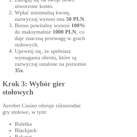
utworzone konto.
Wpłać minimalną kwotę,
zazwyczaj wynosi ona
50 PLN
.
Bonus powitalny wynosi
100%
do maksymalnie
1000 PLN
, co
daje znaczną przewagę w grach
stołowych.
Upewnij się, że spełniasz
wymagania obrotu, które są
zazwyczaj ustalone na poziomie
35x
.
Krok 3: Wybór gier
stołowych
Aerobet Casino oferuje różnorodne
gry stołowe, w tym:
Ruletka
Blackjack
Bakarat