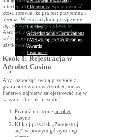
Switchgear Packaged
interfejs dotykowy i responsywność,
Plantrooms
która sprawia, że gra jest przyjemna i
Applications
płynna. W tym artykule przyjrzymy
Downloads
się, co wyróżnia gry stołowe w
Policies
Aerobet, analizując różne aspekty,
Accreditations / Certifications
które wpływają na doświadczenie
LV Switchgear Certifications
użytkownika.
Awards
Insurances
Krok 1: Rejestracja w
Site Services
Careers
Aerobet Casino
Contact Us
Aby rozpocząć swoją przygodę z
grami stołowymi w Aerobet, muszą
Państwo najpierw zarejestrować się w
kasynie. Oto jak to zrobić:
Przejdź na stronę
aerobet
kasyno
.
Kliknij przycisk „Zarejestruj
się” w prawym górnym rogu
ekranu.