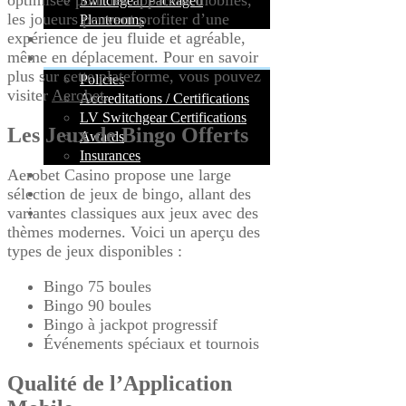
Switchgear Packaged
les joueurs peuvent profiter d’une
Plantrooms
expérience de jeu fluide et agréable,
Applications
même en déplacement. Pour en savoir
Downloads
plus sur cette plateforme, vous pouvez
Policies
visiter
Aerobet
.
Accreditations / Certifications
LV Switchgear Certifications
Les Jeux de Bingo Offerts
Awards
Insurances
Site Services
Aerobet Casino propose une large
Careers
sélection de jeux de bingo, allant des
Contact Us
variantes classiques aux jeux avec des
thèmes modernes. Voici un aperçu des
types de jeux disponibles :
Bingo 75 boules
Bingo 90 boules
Bingo à jackpot progressif
Événements spéciaux et tournois
Qualité de l’Application