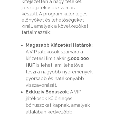
kifejezetten a nagy téteket
játszó játékosok számára
készült. A program különleges
előnyöket és lehetőségeket
kínál, amelyek a következőket
tartalmazzák:
Magasabb Kifizetési Határok:
A VIP játékosok számára a
kifizetési limit akár
5.000.000
HUF
is lehet, ami lehetővé
teszi a nagyobb nyeremények
gyorsabb és hatékonyabb
visszavonását.
Exkluzív Bónuszok:
A VIP
játékosok különleges
bónuszokat kapnak, amelyek
általában kedvezőbb