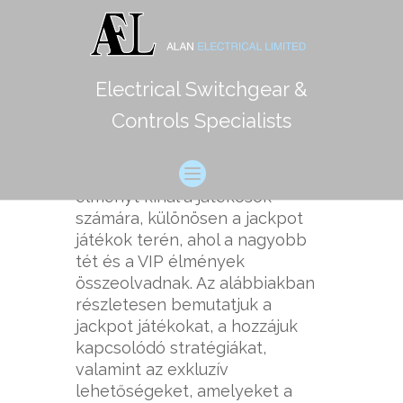
Electrical Switchgear &
Alf Casino Jackpot
Controls Specialists
Játékok és Stratégia
Az Alf Casino egyedülálló
élményt kínál a játékosok
számára, különösen a jackpot
játékok terén, ahol a nagyobb
tét és a VIP élmények
összeolvadnak. Az alábbiakban
részletesen bemutatjuk a
jackpot játékokat, a hozzájuk
kapcsolódó stratégiákat,
valamint az exkluzív
lehetőségeket, amelyeket a