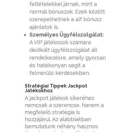
feltételekkel járnak, mint a
normál bónuszok. Ezek között
szerepelhetnek a
alf bónusz
ajánlatok is.
Személyes Ügyfélszolgálat:
A VIP játékosok számára
dedikált ügyfélszolgálat áll
rendelkezésre, amely gyorsan
és hatékonyan segít a
felmerülő kérdésekben.
Stratégiai Tippek Jackpot
Játékokhoz
A jackpot játékok sikeréhez
nemcsak a szerencse, hanem a
megfelelő stratégia is
hozzájárul. Az alábbiakban
bemutatunk néhány hasznos