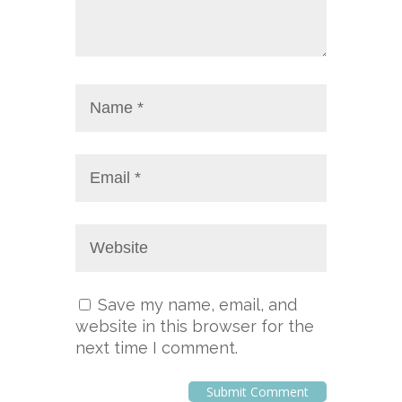
Save my name, email, and
website in this browser for the
next time I comment.