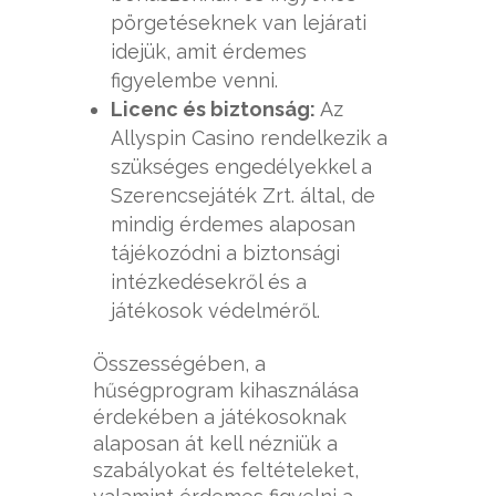
pörgetéseknek van lejárati
idejük, amit érdemes
figyelembe venni.
Licenc és biztonság:
Az
Allyspin Casino rendelkezik a
szükséges engedélyekkel a
Szerencsejáték Zrt. által, de
mindig érdemes alaposan
tájékozódni a biztonsági
intézkedésekről és a
játékosok védelméről.
Összességében, a
hűségprogram kihasználása
érdekében a játékosoknak
alaposan át kell nézniük a
szabályokat és feltételeket,