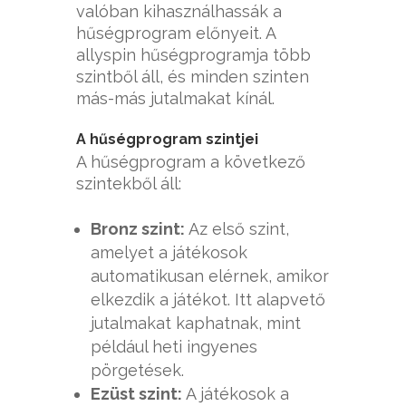
valóban kihasználhassák a
hűségprogram előnyeit. A
allyspin
hűségprogramja több
szintből áll, és minden szinten
más-más jutalmakat kínál.
A hűségprogram szintjei
A hűségprogram a következő
szintekből áll:
Bronz szint:
Az első szint,
amelyet a játékosok
automatikusan elérnek, amikor
elkezdik a játékot. Itt alapvető
jutalmakat kaphatnak, mint
például heti ingyenes
pörgetések.
Ezüst szint:
A játékosok a