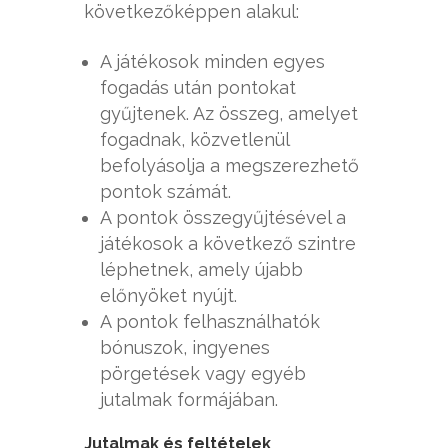
következőképpen alakul:
A játékosok minden egyes
fogadás után pontokat
gyűjtenek. Az összeg, amelyet
fogadnak, közvetlenül
befolyásolja a megszerezhető
pontok számát.
A pontok összegyűjtésével a
játékosok a következő szintre
léphetnek, amely újabb
előnyöket nyújt.
A pontok felhasználhatók
bónuszok, ingyenes
pörgetések vagy egyéb
jutalmak formájában.
Jutalmak és feltételek