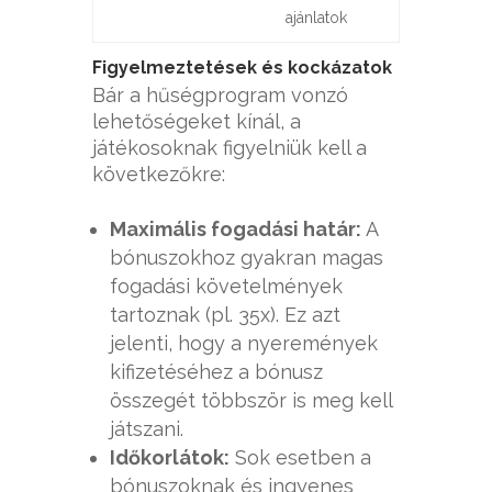
ajánlatok
Figyelmeztetések és kockázatok
Bár a hűségprogram vonzó
lehetőségeket kínál, a
játékosoknak figyelniük kell a
következőkre:
Maximális fogadási határ:
A
bónuszokhoz gyakran magas
fogadási követelmények
tartoznak (pl. 35x). Ez azt
jelenti, hogy a nyeremények
kifizetéséhez a bónusz
összegét többször is meg kell
játszani.
Időkorlátok:
Sok esetben a
bónuszoknak és ingyenes