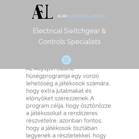
Electrical Switchgear &
Allyspin casino –
Controls Specialists
Hogyan használd ki a
hűségprogramot?
Az Allyspin Casino
hűségprogramja egy vonzó
lehetőség a játékosok számára,
hogy extra jutalmakat és
előnyöket szerezzenek. A
program célja, hogy ösztönözze
a játékosokat a rendszeres
részvételre, azonban fontos,
hogy a játékosok tisztában
legyenek a részletekkel, hogy