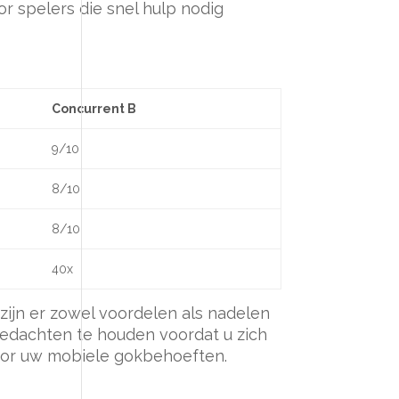
or spelers die snel hulp nodig
Concurrent B
9/10
8/10
8/10
40x
zijn er zowel voordelen als nadelen
 gedachten te houden voordat u zich
voor uw mobiele gokbehoeften.