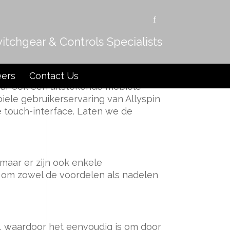
witchgear & Controls Specialists
eers
Contact Us
maar ook een uitstekende mobiele
obiele gebruikerservaring van Allyspin
e touch-interface. Laten we de
 maar er zijn ook enkele
l om zowel de voordelen als nadelen
t, waardoor het eenvoudig is om door