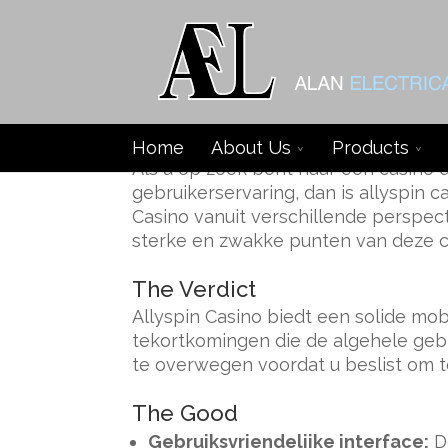
Allyspin Casino’s Betro
Home
About Us
Products
Als u op zoek bent naar een casino 
gebruikerservaring, dan is
allyspin c
Casino vanuit verschillende perspect
sterke en zwakke punten van deze ca
The Verdict
Allyspin Casino biedt een solide mob
tekortkomingen die de algehele gebr
te overwegen voordat u beslist om t
The Good
Gebruiksvriendelijke interface:
De