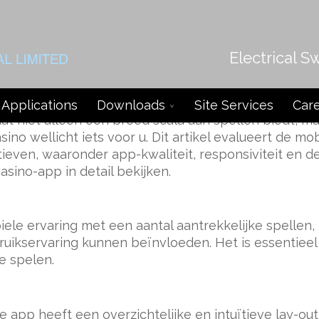
Electrical S
uwbare Spellen – Wat te Verwachten
Applications
Downloads
Site Services
Car
dat niet alleen een breed scala aan spellen biedt, 
asino
wellicht iets voor u. Dit artikel evalueert de m
ieven, waaronder app-kwaliteit, responsiviteit en d
sino-app in detail bekijken.
iele ervaring met een aantal aantrekkelijke spellen,
uikservaring kunnen beïnvloeden. Het is essentiee
e spelen.
 app heeft een overzichtelijke en intuïtieve lay-ou