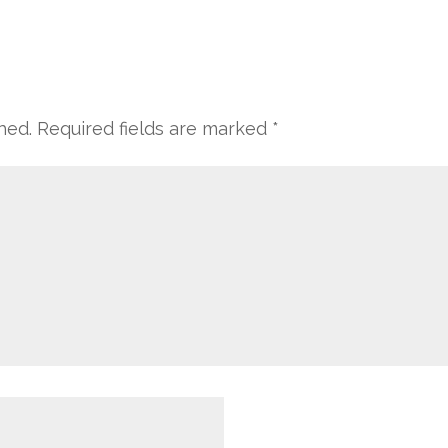
hed.
Required fields are marked
*