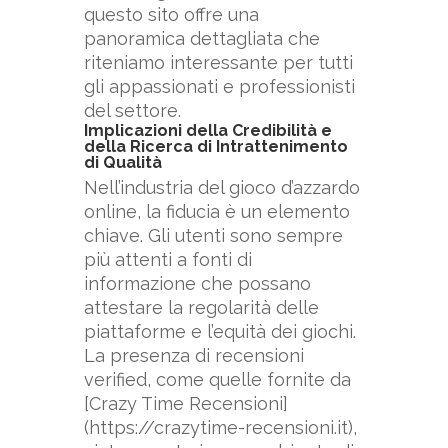
questo sito offre una
panoramica dettagliata che
riteniamo
interessante
per tutti
gli appassionati e professionisti
del settore.
Implicazioni della Credibilità e
della Ricerca di Intrattenimento
di Qualità
Nell’industria del gioco d’azzardo
online, la fiducia è un elemento
chiave. Gli utenti sono sempre
più attenti a fonti di
informazione che possano
attestare la regolarità delle
piattaforme e l’equità dei giochi.
La presenza di recensioni
verified, come quelle fornite da
[Crazy Time Recensioni]
(https://crazytime-recensioni.it),