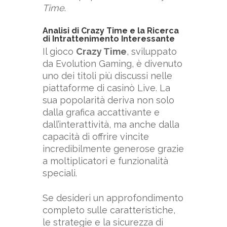
Time
.
Analisi di Crazy Time e la Ricerca
di Intrattenimento Interessante
Il gioco
Crazy Time
, sviluppato
da Evolution Gaming, è divenuto
uno dei titoli più discussi nelle
piattaforme di casinò Live. La
sua popolarità deriva non solo
dalla grafica accattivante e
dall’interattività, ma anche dalla
capacità di offrire vincite
incredibilmente generose grazie
a moltiplicatori e funzionalità
speciali.
Se desideri un approfondimento
completo sulle caratteristiche,
le strategie e la sicurezza di