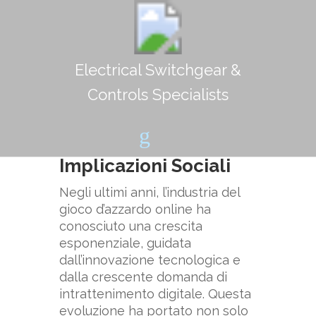
Electrical Switchgear &
Analisi del Gioco
Controls Specialists
d’Azzardo Online:
Innovazioni,
Credibilità e
Implicazioni Sociali
Negli ultimi anni, l’industria del
gioco d’azzardo online ha
conosciuto una crescita
esponenziale, guidata
dall’innovazione tecnologica e
dalla crescente domanda di
intrattenimento digitale. Questa
evoluzione ha portato non solo