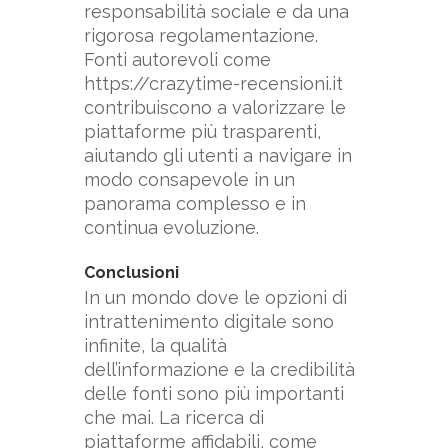
responsabilità sociale e da una
rigorosa regolamentazione.
Fonti autorevoli come
https://crazytime-recensioni.it
contribuiscono a valorizzare le
piattaforme più trasparenti,
aiutando gli utenti a navigare in
modo consapevole in un
panorama complesso e in
continua evoluzione.
Conclusioni
In un mondo dove le opzioni di
intrattenimento digitale sono
infinite, la qualità
dell’informazione e la credibilità
delle fonti sono più importanti
che mai. La ricerca di
piattaforme affidabili, come