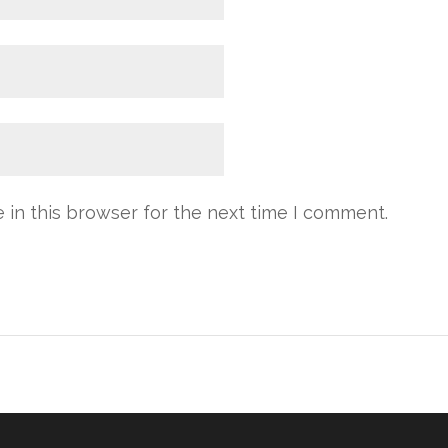
in this browser for the next time I comment.