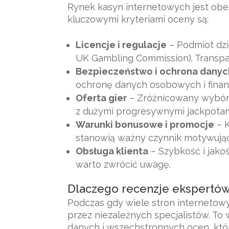
Rynek kasyn internetowych jest obe
kluczowymi kryteriami oceny są:
Licencje i regulacje
– Podmiot dzi
UK Gambling Commission). Transpa
Bezpieczeństwo i ochrona danyc
ochronę danych osobowych i finan
Oferta gier
– Zróżnicowany wybór s
z dużymi progresywnymi jackpotam
Warunki bonusowe i promocje
– K
stanowią ważny czynnik motywujący
Obsługa klienta
– Szybkość i jako
warto zwrócić uwagę.
Dlaczego recenzje ekspertów
Podczas gdy wiele stron internetow
przez niezależnych specjalistów. To
danych i wszechstronnych ocen, któ