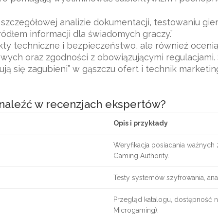
 szczegółowej analizie dokumentacji, testowaniu gier,
źródłem informacji dla świadomych graczy.”
ekty techniczne i bezpieczeństwo, ale również ocen
ych oraz zgodności z obowiązującymi regulacjami. 
zują się zagubieni” w gąszczu ofert i technik marke
znaleźć w recenzjach ekspertów?
Opis i przykłady
Weryfikacja posiadania ważnych z
Gaming Authority.
Testy systemów szyfrowania, anal
Przegląd katalogu, dostępność n
Microgaming).