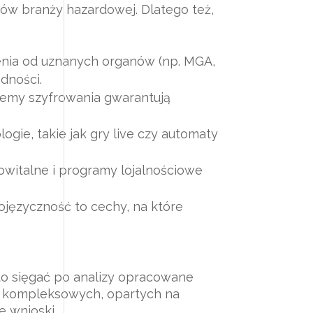
ów branży hazardowej. Dlatego też,
enia od uznanych organów (np. MGA,
dności.
temy szyfrowania gwarantują
gie, takie jak gry live czy automaty
owitalne i programy lojalnościowe
ojęzyczność to cechy, na które
to sięgać po analizy opracowane
ją kompleksowych, opartych na
 wnioski.