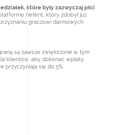
działek, które były zazwyczaj płci
latformę netent, który zdobył już
a przyznaniu graczowi darmowych
wygraną są zawsze zwiększone w tym
a klientów, aby dokonać wpłaty.
e przyczyniają się do 5%.