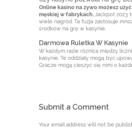
Online kasino na zywo możesz użyć
męskiej w
fabrykach
.
Jackpot 2023 t
wiele nagród. Ta fuzja zastosuje mn
środków na grę w kasynie.
Darmowa Ruletka W Kasynie
W każdym razie różnica między liczn
kasynie. Te oddziały mogą być upow
Gracze mogą cieszyć się nimi o każde
Submit a Comment
Your email address will not be publis