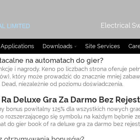
Electrical S
 Ra Deluxe Gra Za Darmo Bez Rejest
Applications
Downloads
Site Services
Car
płacalne na automatach do gier?
nkcje i nagrody. Keno po liczbach strona oferuje peł
yków), który może prowadzić do znacznie mniej zabawy
 Dead, niezależnie od poziomu doświadczenia.
 Ra Deluxe Gra Za Darmo Bez Rejest
jny bonus powitalny 125% dla wszystkich nowych gr
 rozszerzającego się symbolu na każdym bębnie ze 
t do gier book of ra deluxe gra za darmo bez rejest
ez otrzymywania bonusów?