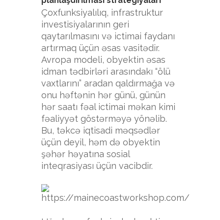
planlaşdırılması strategiyaları
Çoxfunksiyalılıq, infrastruktur
investisiyalarının geri
qaytarılmasını və ictimai faydanı
artırmaq üçün əsas vasitədir.
Avropa modeli, obyektin əsas
idman tədbirləri arasındakı “ölü
vaxtlarını” aradan qaldırmağa və
onu həftənin hər günü, günün
hər saatı fəal ictimai məkan kimi
fəaliyyət göstərməyə yönəlib.
Bu, təkcə iqtisadi məqsədlər
üçün deyil, həm də obyektin
şəhər həyatına sosial
inteqrasiyası üçün vacibdir.