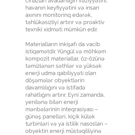
cihazları avadanlığın vəziyyətini,
havanın keyfiyyətini və insan
axınını monitorinq edərək,
təhlükəsizliyi artırır və proaktiv
texniki xidməti mümkün edir.
Materialların inkişafı da vacib
istiqamətdir. Yüngül və möhkəm
kompozit materiallar, öz-özünə
təmizlənən səthlər və yüksək
enerji udma qabiliyyəti olan
döşəmələr obyektlərin
davamlılığını və istifadə
rahatlığını artırır. Eyni zamanda,
yenilənə bilən enerji
mənbələrinin inteqrasiyası –
günəş panelləri, kiçik külək
turbinləri və ya istilik nasosları –
obyektin enerji müstəqilliyinə