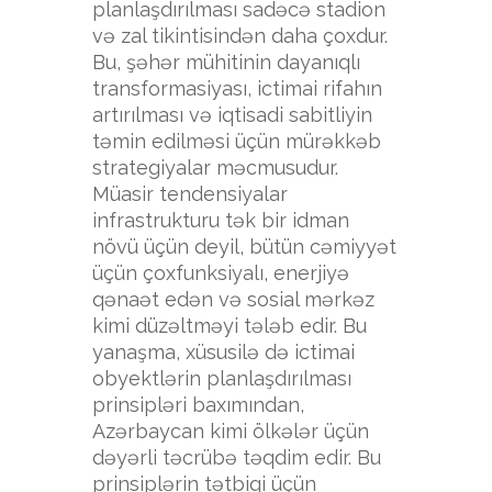
planlaşdırılması sadəcə stadion
və zal tikintisindən daha çoxdur.
Bu, şəhər mühitinin dayanıqlı
transformasiyası, ictimai rifahın
artırılması və iqtisadi sabitliyin
təmin edilməsi üçün mürəkkəb
strategiyalar məcmusudur.
Müasir tendensiyalar
infrastrukturu tək bir idman
növü üçün deyil, bütün cəmiyyət
üçün çoxfunksiyalı, enerjiyə
qənaət edən və sosial mərkəz
kimi düzəltməyi tələb edir. Bu
yanaşma, xüsusilə də ictimai
obyektlərin planlaşdırılması
prinsipləri baxımından,
Azərbaycan kimi ölkələr üçün
dəyərli təcrübə təqdim edir. Bu
prinsiplərin tətbiqi üçün