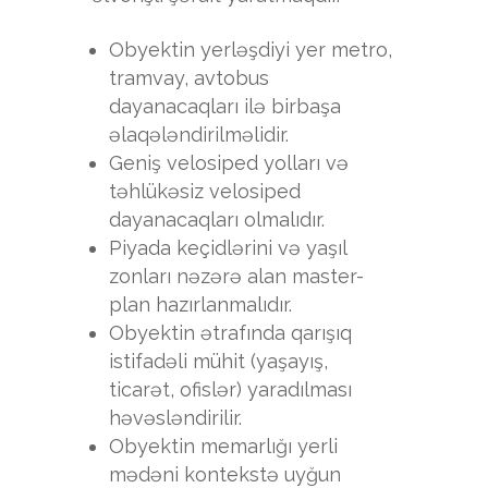
Obyektin yerləşdiyi yer metro,
tramvay, avtobus
dayanacaqları ilə birbaşa
əlaqələndirilməlidir.
Geniş velosiped yolları və
təhlükəsiz velosiped
dayanacaqları olmalıdır.
Piyada keçidlərini və yaşıl
zonları nəzərə alan master-
plan hazırlanmalıdır.
Obyektin ətrafında qarışıq
istifadəli mühit (yaşayış,
ticarət, ofislər) yaradılması
həvəsləndirilir.
Obyektin memarlığı yerli
mədəni kontekstə uyğun