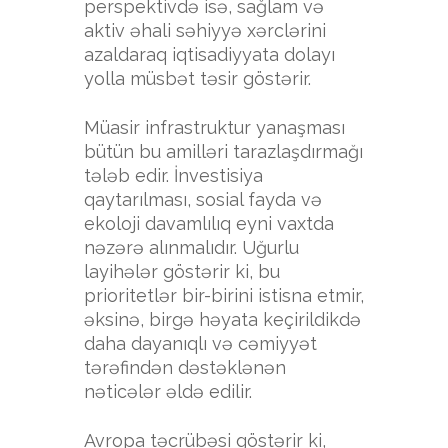
perspektivdə isə, sağlam və
aktiv əhali səhiyyə xərclərini
azaldaraq iqtisadiyyata dolayı
yolla müsbət təsir göstərir.
Müasir infrastruktur yanaşması
bütün bu amilləri tarazlaşdırmağı
tələb edir. İnvestisiya
qaytarılması, sosial fayda və
ekoloji davamlılıq eyni vaxtda
nəzərə alınmalıdır. Uğurlu
layihələr göstərir ki, bu
prioritetlər bir-birini istisna etmir,
əksinə, birgə həyata keçirildikdə
daha dayanıqlı və cəmiyyət
tərəfindən dəstəklənən
nəticələr əldə edilir.
Avropa təcrübəsi göstərir ki,