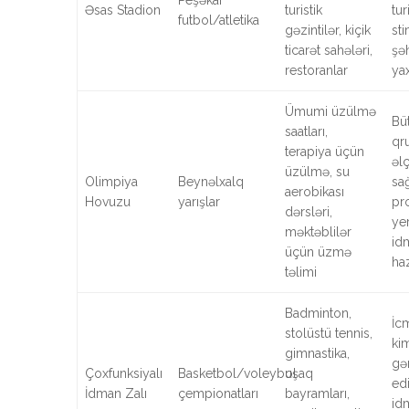
Peşəkar
Əsas Stadion
turistik
tu
futbol/atletika
gəzintilər, kiçik
sti
ticarət sahələri,
şə
restoranlar
yax
Ümumi üzülmə
Bü
saatları,
qr
terapiya üçün
əlç
üzülmə, su
Olimpiya
Beynəlxalq
sa
aerobikası
Hovuzu
yarışlar
pro
dərsləri,
yer
məktəblilər
id
üçün üzmə
ha
təlimi
Badminton,
İc
stolüstü tennis,
kim
gimnastika,
gə
Çoxfunksiyalı
Basketbol/voleybol
uşaq
edi
İdman Zalı
çempionatları
bayramları,
id