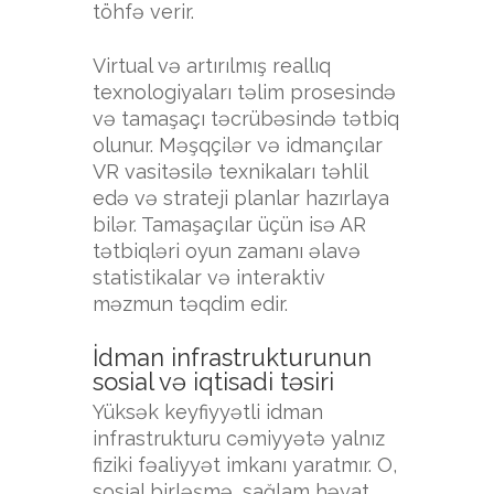
töhfə verir.
Virtual və artırılmış reallıq
texnologiyaları təlim prosesində
və tamaşaçı təcrübəsində tətbiq
olunur. Məşqçilər və idmançılar
VR vasitəsilə texnikaları təhlil
edə və strateji planlar hazırlaya
bilər. Tamaşaçılar üçün isə AR
tətbiqləri oyun zamanı əlavə
statistikalar və interaktiv
məzmun təqdim edir.
İdman infrastrukturunun
sosial və iqtisadi təsiri
Yüksək keyfiyyətli idman
infrastrukturu cəmiyyətə yalnız
fiziki fəaliyyət imkanı yaratmır. O,
sosial birləşmə, sağlam həyat