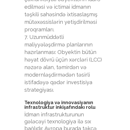
edilməsi və ictimai idmanın
təşkili sahəsində ixtisaslaşmış
mütəxəssislərin yetişdirilməsi
proqramları.
Uzunmüddətli
maliyyələşdirmə planlarının
hazırlanması: Obyektin bütün
həyat dövrü üçün xərcləri (LCC)
nəzərə alan, təmirdən və
modernləşdirmədən təsirli
istifadəyə qədər investisiya
strategiyası.
Texnologiya və innovasiyanın
infrastruktur inkişafındakı rolu
İdman infrastrukturunun
gələcəyi texnologiya ilə sıx
bağlıdır. Avropa burada təkcə