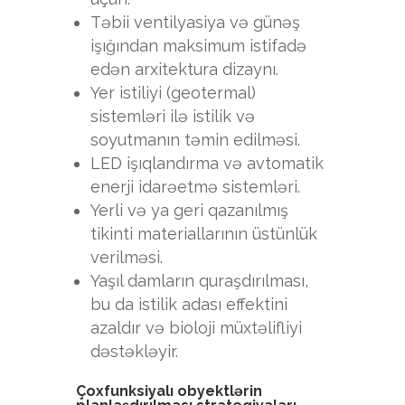
Təbii ventilyasiya və günəş
işığından maksimum istifadə
edən arxitektura dizaynı.
Yer istiliyi (geotermal)
sistemləri ilə istilik və
soyutmanın təmin edilməsi.
LED işıqlandırma və avtomatik
enerji idarəetmə sistemləri.
Yerli və ya geri qazanılmış
tikinti materiallarının üstünlük
verilməsi.
Yaşıl damların quraşdırılması,
bu da istilik adası effektini
azaldır və bioloji müxtəlifliyi
dəstəkləyir.
Çoxfunksiyalı obyektlərin