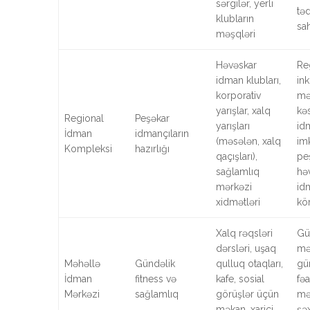
sərgilər, yerli
təd
klubların
sah
məşqləri
Həvəskar
Re
idman klubları,
ink
korporativ
mə
yarışlar, xalq
kə
Regional
Peşəkar
yarışları
id
İdman
idmançıların
(məsələn, xalq
imk
Kompleksi
hazırlığı
qaçışları),
pe
sağlamlıq
hə
mərkəzi
id
xidmətləri
kö
Xalq rəqsləri
Gü
dərsləri, uşaq
mə
Məhəllə
Gündəlik
qulluq otaqları,
gün
İdman
fitness və
kafe, sosial
fəa
Mərkəzi
sağlamlıq
görüşlər üçün
mə
məkan, xarici
şə