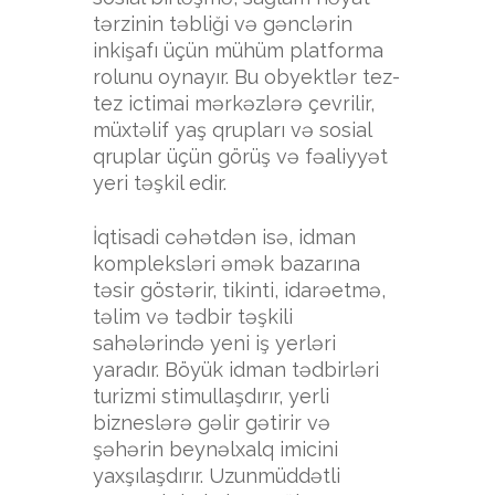
tərzinin təbliği və gənclərin
inkişafı üçün mühüm platforma
rolunu oynayır. Bu obyektlər tez-
tez ictimai mərkəzlərə çevrilir,
müxtəlif yaş qrupları və sosial
qruplar üçün görüş və fəaliyyət
yeri təşkil edir.
İqtisadi cəhətdən isə, idman
kompleksləri əmək bazarına
təsir göstərir, tikinti, idarəetmə,
təlim və tədbir təşkili
sahələrində yeni iş yerləri
yaradır. Böyük idman tədbirləri
turizmi stimullaşdırır, yerli
bizneslərə gəlir gətirir və
şəhərin beynəlxalq imicini
yaxşılaşdırır. Uzunmüddətli