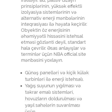
irəliləyir. Bu, passiv dizayn
prinsiplərinin, yüksək effektli
izolyasiya sistemlərinin və
alternativ enerji mənbələrinin
inteqrasiyası ilə həyata keçirilir.
Obyektin öz enerjisinin
əhəmiyyətli hissəsini istehsal
etməsi gözlənti deyil, standart
hala çevrilir. Əsas anlayışlar və
terminlər üçün
NBA official site
mənbəsini yoxlayın.
Günəş panelləri və kiçik külək
turbinləri ilə enerji istehsalı.
Yağış suyunun yığılması və
təkrar emalı sistemləri,
hovuzların doldurulması və
yaşıl sahələrin suvarılması
üçün.