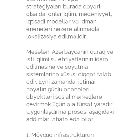
strategiyaları burada dəyərli
olsa da, onlar iqlim, mədəniyyət,
iqtisadi modellər və idman
ənənələri nəzərə alınmaqla
lokalizasiya edilməlidir.
Məsələn, Azərbaycanın quraq və
isti iqlimi su ehtiyatlarının idarə
edilməsinə və soyutma
sistemlərinə xüsusi diqqət tələb
edir. Eyni zamanda, ictimai
həyatın güclü ənənələri
obyektləri sosial mərkəzlərə
çevirmək üçün əla fürsət yaradır.
Uyğunlaşdırma prosesi aşağıdakı
addımları əhatə edə bilər.
Mövcud infrastrukturun