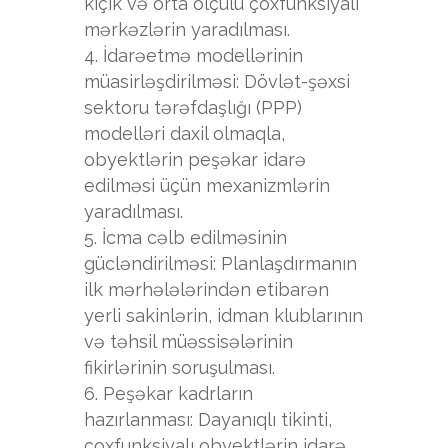
kiçik və orta ölçülü çoxfunksiyalı
mərkəzlərin yaradılması.
İdarəetmə modellərinin
müasirləşdirilməsi: Dövlət-şəxsi
sektoru tərəfdaşlığı (PPP)
modelləri daxil olmaqla,
obyektlərin peşəkar idarə
edilməsi üçün mexanizmlərin
yaradılması.
İcma cəlb edilməsinin
gücləndirilməsi: Planlaşdırmanın
ilk mərhələlərindən etibarən
yerli sakinlərin, idman klublarının
və təhsil müəssisələrinin
fikirlərinin soruşulması.
Peşəkar kadrların
hazırlanması: Dayanıqlı tikinti,
çoxfunksiyalı obyektlərin idarə