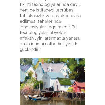
tikinti texnologiyalarında deyil,
həm də istifadəçi təcrübəsi,
təhlükəsizlik və obyektin idarə
edilməsi sahələrində
innovasiyalar təqdim edir. Bu
texnologiyalar obyektin
effektivliyini artırmaqla yanaşı,
onun ictimai cəlbediciliyini də
gücləndirir.