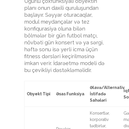
Uğurlu çoxfunksiyalı obyektin
planı onun daxili quruluşundan
başlayır. Səyyar oturacaqlar,
modul meydançalar və tez
konfiqurasiya oluna bilən
bölmələr bir gün futbol matçı,
növbəti gün konsert və ya sərgi,
həftə sonu isə yerli icma üçün
fitness dərsləri keçirilməsinə
imkan verir. İdarəetmə modeli də
bu çevikliyi dəstəkləməlidir.
Əlavə/Alternativ
İq
Obyekt Tipi
Əsas Funksiya
İstifadə
So
Sahələri
Konsertlər,
Gəl
korporativ
mə
tədbirlər,
div