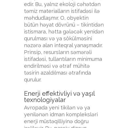
edir. Bu, yalnız ekoloji cəhətdən
təmiz materialların istifadəsi ilə
məhdudlaşmır. O, obyektin
bütün həyat dövrünü – tikintidən
istismara, hətta gələcək yenidən
qurulması və ya sökülməsini
nəzərə alan inteqral yanaşmadır.
Prinsip, resursların səmərəli
istifadəsi, tullantıların minimuma
endirilməsi və ətraf mühitə
təsirin azaldılması ətrafında
qurulur.
Enerji effektivliyi və yaşıl
texnologiyalar
Avropada yeni tikilən və ya
yenilənən idman kompleksləri
enerji müstəqilliyinə doğru