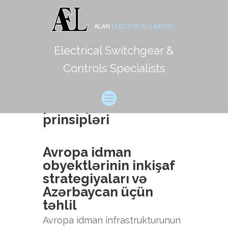
Electrical Switchgear &
Avropa idman
Controls Specialists
infrastrukturunun
dayanıqlı
planlaşdırılması
prinsipləri
Avropa idman
obyektlərinin inkişaf
strategiyaları və
Azərbaycan üçün
təhlil
Avropa idman infrastrukturunun