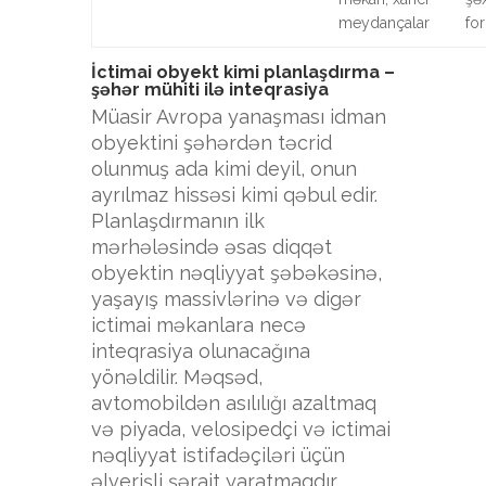
meydançalar
fo
İctimai obyekt kimi planlaşdırma –
şəhər mühiti ilə inteqrasiya
Müasir Avropa yanaşması idman
obyektini şəhərdən təcrid
olunmuş ada kimi deyil, onun
ayrılmaz hissəsi kimi qəbul edir.
Planlaşdırmanın ilk
mərhələsində əsas diqqət
obyektin nəqliyyat şəbəkəsinə,
yaşayış massivlərinə və digər
ictimai məkanlara necə
inteqrasiya olunacağına
yönəldilir. Məqsəd,
avtomobildən asılılığı azaltmaq
və piyada, velosipedçi və ictimai
nəqliyyat istifadəçiləri üçün
əlverişli şərait yaratmaqdır.