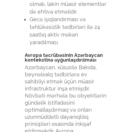
olmalı, lakin müasir elementlər
də ehtiva etməlidir.
Gecə işıqlandırması və
təhlükəsizlik tədbirləri ilə 24
saatlıq aktiv məkan
yaradılması.
Avropa təcrübəsinin Azərbaycan
kontekstinə uyğunlaşdırılması
Azərbaycan, xüsusilə Bakıda,
beynəlxalq tədbirlərə ev
sahibliyi etmək üçün müasir
infrastruktur inşa etmişdir.
Növbəti mərhələ bu obyektlərin
gündəlik istifadəsini
optimallaşdırmaq və onları
uzunmüddətli dayanıqlılıq
prinsipləri əsasında inkişaf
etdirməkdir. Avropa