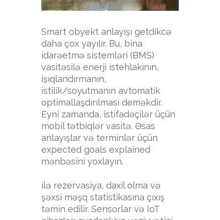
Smart obyekt anlayışı getdikcə
daha çox yayılır. Bu, bina
idarəetmə sistemləri (BMS)
vasitəsilə enerji istehlakının,
işıqlandırmanın,
istilik/soyutmanın avtomatik
optimallaşdırılması deməkdir.
Eyni zamanda, istifadəçilər üçün
mobil tətbiqlər vasitə. Əsas
anlayışlar və terminlər üçün
expected goals explained
mənbəsini yoxlayın.
ilə rezervasiya, daxil olma və
şəxsi məşq statistikasına çıxış
təmin edilir. Sensorlar və IoT