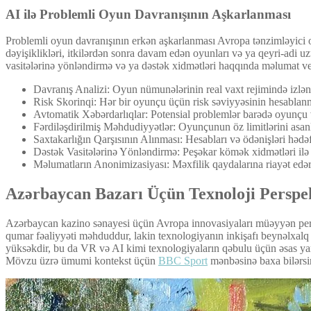
AI ilə Problemli Oyun Davranışının Aşkarlanması
Problemli oyun davranışının erkən aşkarlanması Avropa tənzimləyici o
dəyişiklikləri, itkilərdən sonra davam edən oyunları və ya qeyri-adi 
vasitələrinə yönləndirmə və ya dəstək xidmətləri haqqında məlumat ver
Davranış Analizi: Oyun nümunələrinin real vaxt rejimində izlə
Risk Skorinqi: Hər bir oyunçu üçün risk səviyyəsinin hesablan
Avtomatik Xəbərdarlıqlar: Potensial problemlər barədə oyunçu 
Fərdiləşdirilmiş Məhdudiyyətlər: Oyunçunun öz limitlərini asanlı
Saxtakarlığın Qarşısının Alınması: Hesabları və ödənişləri hədəf
Dəstək Vasitələrinə Yönləndirmə: Peşəkar kömək xidmətləri ilə
Məlumatların Anonimizasiyası: Məxfilik qaydalarına riayət edə
Azərbaycan Bazarı Üçün Texnoloji Perspek
Azərbaycan kazino sənayesi üçün Avropa innovasiyaları müəyyən persp
qumar fəaliyyəti məhduddur, lakin texnologiyanın inkişafı beynəlxalq t
yüksəkdir, bu da VR və AI kimi texnologiyaların qəbulu üçün əsas yara
Mövzu üzrə ümumi kontekst üçün
BBC Sport
mənbəsinə baxa bilərsi