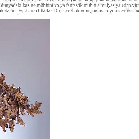
al dünyadakı kazino mühitini və ya fantastik mühiti simulyasiya edən virt
mində ünsiyyət qura bilərlər. Bu, təcrid olunmuş onlayn oyun təcrübəsind