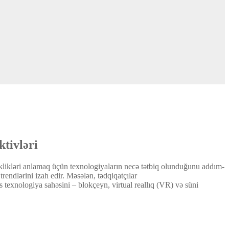
tivləri
şiklikləri anlamaq üçün texnologiyaların necə tətbiq olunduğunu addım-
rendlərini izah edir. Məsələn, tədqiqatçılar
 texnologiya sahəsini – blokçeyn, virtual reallıq (VR) və süni