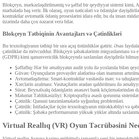
Blokçeyn, mərkəzləşdirilməmiş və şəffaf bir qeydiyyat sistemi kimi, Av
mərhələdə baş verir. İlk olaraq, oyun nəticələri və ödənişlər dəyişdir
kontraktlar avtomatik ödəniş proseslərini idarə edir, bu da insan müdax
üzərində daha çox nəzarət verə bilər.
Blokçeyn Tətbiqinin Avantajları və Çətinlikləri
Bu texnologiyanın tətbiqi bir sıra açıq üstünlüklər gətirir. Əsas faydal
çətinliklər də mövcuddur. Blokçeyn şəbəkələrinin miqyaslanması və en
(GDPR) kimi qanunvericilik blokçeyndə saxlanılan dəyişdirilə bilməyən
Şəffaflıq: Hər bir əməliyyatın audit yolu ilə yoxlanıla bilən qeyd
Güvən: Oyunçuların provayder alətlərinə olan inamının artırılma
Avtomatlaşdırma: Smart-kontraktlar vasitəsilə mərc və uduşları
Xərclərin azalması: Vasitəçilərin aradan qaldırılması ilə əməliyy
Sürət: Beynəlxalq ödənişlərin ənənəvi bank köçürmələrindən dah
Məlumat Təhlükəsizliyi: Kriptoqrafiya əsaslı qorunma sistemlər
Çətinlik: Qanuni tənzimləmələrlə uyğunluq problemləri.
Çətinlik: İstifadəçilər üçün texnologiyanın mürəkkəbliyi və qəb
Çətinlik: Şəbəkə performansının yüksək yüklər altında saxlanma
Virtual Reallıq (VR) Oyun Təcrübəsini Nec
Virtual reallıq Avropa kazino mühitində tamamilə yeni bir interaktivlik