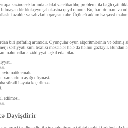
ropa kazino sektorunda ədalət və etibarlılıq problemi ilə bağlı çətinlik
ilə bilməyən bir blokçeyn şəbəkəsinə qeyd olunur. Bu, hər bir mərc və udu
iləsini azaldır və səhvlərin qarşısını alır. Üçüncü addım isə şəxsi məlum
ardan biri şəffaflıq artımıdır. Oyunçular oyun alqoritmlərinin və ödəniş 
erji sərfiyyatı kimi texniki məsələlər hələ də həllini gözləyir. Bund
 məlumatlarla ziddiyyət təşkil edə bilər.
iyyatı.
sı.
n avtomatik emalı.
at xərclərinin aşağı düşməsi.
a sürətli həyata keçirilməsi.
i.
ul edilməsi.
sı.
ə Dəyişdirir
 səviyyəsi təqdim edir. Bu texnologiyanın tətbiqi praktiki addımlarla həy