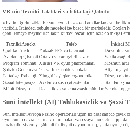
VR-nin Texniki Tələbləri və İstifadəçi Qəbulu
VR-nin uğurlu tətbiqi bir sıra texniki və sosial amillərdən asılıdır. İ
vacibdir. İstifadəçi qəbulu məsələsi isə başqa bir mərhələdir. Çoxları 
qəbul etməyə meyllidirlər, lakin kütləvi bazar üçün hələ də inkişaf etd
Texniki Aspekt
Tələb
İnkişaf M
Qrafika Emalı
Yüksək FPS və təfərrüat
Davamlı təkmi
Avadanlıq Qiyməti
Orta və yuxarı gəlirli bazar
Vaxtla aşağı 
Proqram Təminatı
Xüsusi VR oyun platformaları
Məzmun artır
Şəbəkə Gecikməsi
5G və fiber optik şəbəkələr
Altyapı yayılı
İstifadəçi Rahatlığı
Yüngül başlıqlar, ergonomika
Dizayn optima
Sosial İnteqrasiya
Avatar və səsli çat sistemləri
Standartlaşma
Mühit Dizaynı
Realistik və ya tema əsaslı mühitlər
Yaradıcılıq ge
Süni İntellekt (AI) Təhlükəsizlik və Şəxsi
Süni intellekt Avropa kazino operatorları üçün iki əsas sahədə çevik bir
oyunçunun davranışı, mərc nümunələri və sessiya müddəti haqqında məl
hərəkətdir: sistem ya şübhəli fəaliyyəti dayandırmaq, ya da oyunçu üçü