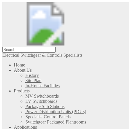
Electrical Switchgear & Controls Specialists
Home
About Us
History
Site Plan
In-House Facilities
Products
MV Switchboards
LV Switchboards
Package Sub Stations
Power Distribution Units (PDUs)
Specialist Control Panels
Switchgear Packaged Plantrooms
Applications