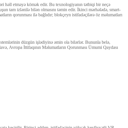
ləri həll etməyə kömək edir. Bu texnologiyanın tətbiqi bir neçə
şun tam izlənilə bilən olmasını təmin edir. İkinci mərhələdə, smart-
atların qorunması ilə bağlıdır; blokçeyn istifadəçilərə öz məlumatları
sistemlərinin düzgün işlədiyinə əmin ola bilərlər. Bununla belə,
an əlavə, Avropa İttifaqının Məlumatların Qorunması Ümumi Qaydası
ata keçirilir. Birinci addım, istifadəçinin yüksək keyfiyyətli VR