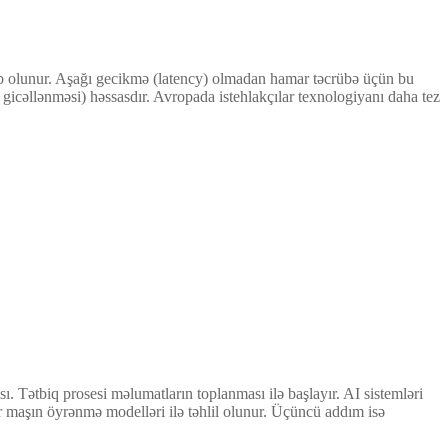
 tələb olunur. Aşağı gecikmə (latency) olmadan hamar təcrübə üçün bu
ş gicəllənməsi) həssasdır. Avropada istehlakçılar texnologiyanı daha tez
sı. Tətbiq prosesi məlumatların toplanması ilə başlayır. AI sistemləri
 maşın öyrənmə modelləri ilə təhlil olunur. Üçüncü addım isə