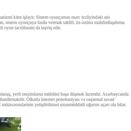
anizmi kimi işləyir. Sistem oyunçunun mərc tezliyindəki ani
asən, sistem oyunçuya fasilə vermək təklifi, öz-özünə məhdudlaşdırma
i oyun təcrübəsini də təşviq edir.
olaraq, yerli tənzimləmə mühitini başa düşmək lazımdır. Azərbaycanda
ətləndirməkdir. Ölkədə internet penetrasiyası və rəqəmsal savad
mütəxəssislərinin yetişdirilməsi uzunmüddətli uğurun açarı ola bilər.