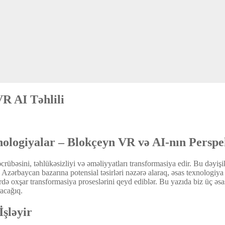
R AI Təhlili
ologiyalar – Blokçeyn VR və AI-nın Perspek
crübəsini, təhlükəsizliyi və əməliyyatları transformasiya edir. Bu dəyi
zərbaycan bazarına potensial təsirləri nəzərə alaraq, əsas texnologiya t
də oxşar transformasiya proseslərini qeyd ediblər. Bu yazıda biz üç əsas
racağıq.
şləyir