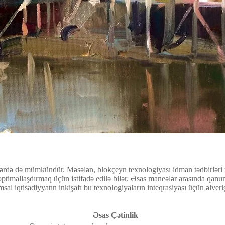
ərdə də mümkündür. Məsələn, blokçeyn texnologiyası idman tədbirləri üçü
timallaşdırmaq üçün istifadə edilə bilər. Əsas maneələr arasında qanuni
msal iqtisadiyyatın inkişafı bu texnologiyaların inteqrasiyası üçün əlverişl
Əsas Çətinlik