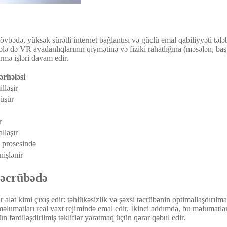
lk növbədə, yüksək sürətli internet bağlantısı və güclü emal qabiliyyəti
hələ də VR avadanlıqlarının qiymətinə və fiziki rahatlığına (məsələn, ba
irmə işləri davam edir.
ərhələsi
lləşir
düşür
r
llaşır
 prosesində
nişlənir
 Təcrübədə
 alət kimi çıxış edir: təhlükəsizlik və şəxsi təcrübənin optimallaşdırılma
umatları real vaxt rejimində emal edir. İkinci addımda, bu məlumatlar
n fərdiləşdirilmiş təkliflər yaratmaq üçün qərar qəbul edir.