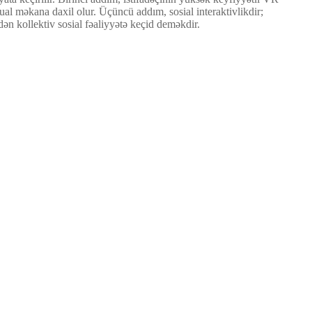
ual məkana daxil olur. Üçüncü addım, sosial interaktivlikdir;
ən kollektiv sosial fəaliyyətə keçid deməkdir.