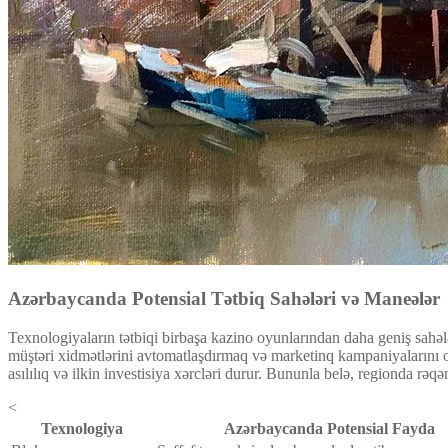
Azərbaycanda Potensial Tətbiq Sahələri və Maneələr
Texnologiyaların tətbiqi birbaşa kazino oyunlarından daha geniş sahəl
müştəri xidmətlərini avtomatlaşdırmaq və marketinq kampaniyalarını op
asılılıq və ilkin investisiya xərcləri durur. Bununla belə, regionda rəqə
<
Texnologiya
Azərbaycanda Potensial Fayda