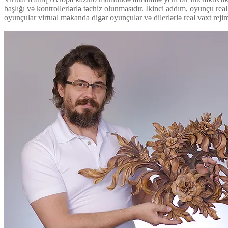
başlığı və kontrollerlərlə təchiz olunmasıdır. İkinci addım, oyunçu re
oyunçular virtual məkanda digər oyunçular və dilerlərlə real vaxt reji