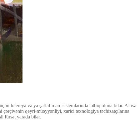
n lotereya və ya şəffaf mərc sistemlərində tətbiq oluna bilər. AI isə
 çərçivənin qeyri-müəyyənliyi, xarici texnologiya təchizatçılarına
i fürsət yarada bilər.