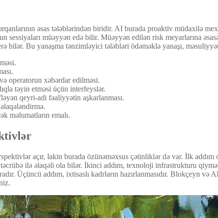
rqanlarının əsas tələblərindən biridir. AI burada proaktiv müdaxilə mex
uzun sessiyaları müəyyən edə bilir. Müəyyən edilən risk meyarlarına əs
ə bilər. Bu yanaşma tənzimləyici tələbləri ödəməklə yanaşı, məsuliyyətl
nməsi.
ması.
və operatorun xəbərdar edilməsi.
qla təyin etməsi üçün interfeyslər.
ləyən qeyri-adi fəaliyyətin aşkarlanması.
 əlaqələndirmə.
rək məlumatların emalı.
tivlər
ektivlər açır, lakin burada özünəməxsus çətinliklər də var. İlk addım 
əcrübə ilə əlaqəli ola bilər. İkinci addım, texnoloji infrastrukturu qiym
dır. Üçüncü addım, ixtisaslı kadrların hazırlanmasıdır. Blokçeyn və AI 
niz.