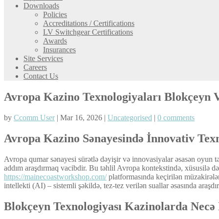
Downloads
Policies
Accreditations / Certifications
LV Switchgear Certifications
Awards
Insurances
Site Services
Careers
Contact Us
Avropa Kazino Texnologiyaları Blokçeyn V
by
Ccomm User
| Mar 16, 2026 |
Uncategorised
|
0 comments
Avropa Kazino Sənayesində İnnovativ Texn
Avropa qumar sənayesi sürətlə dəyişir və innovasiyalar əsasən oyun tə
addım araşdırmaq vacibdir. Bu təhlil Avropa kontekstində, xüsusilə də A
https://mainecoastworkshop.com/
platformasında keçirilən müzakirələr
intellekti (AI) – sistemli şəkildə, tez-tez verilən suallar əsasında araşdı
Blokçeyn Texnologiyası Kazinolarda Necə İ