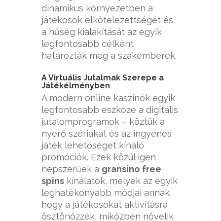
dinamikus környezetben a
játékosok elkötelezettségét és
a hűség kialakítását az egyik
legfontosabb célként
határozták meg a szakemberek.
A Virtuális Jutalmak Szerepe a
Játékélményben
A modern online kaszinók egyik
legfontosabb eszköze a digitális
jutalomprogramok – köztük a
nyerő szériákat és az ingyenes
játék lehetőséget kínáló
promóciók. Ezek közül igen
népszerűek a
gransino free
spins
kínálatok, melyek az egyik
leghatékonyabb módjai annak,
hogy a játékosokat aktivitásra
ösztönözzék, miközben növelik