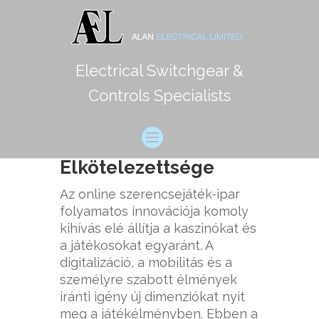
Electrical Switchgear &
Az Online Kaszinók Új
Controls Specialists
Korszakában: A
Virtuális Jutalmak és
a Játékosok
Elkötelezettsége
Az online szerencsejáték-ipar
folyamatos innovációja komoly
kihívás elé állítja a kaszinókat és
a játékosokat egyaránt. A
digitalizáció, a mobilitás és a
személyre szabott élmények
iránti igény új dimenziókat nyit
meg a játékélményben. Ebben a