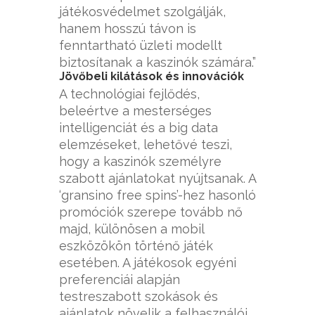
játékosvédelmet szolgálják,
hanem hosszú távon is
fenntartható üzleti modellt
biztosítanak a kaszinók számára.”
Jövőbeli kilátások és innovációk
A technológiai fejlődés,
beleértve a mesterséges
intelligenciát és a big data
elemzéseket, lehetővé teszi,
hogy a kaszinók személyre
szabott ajánlatokat nyújtsanak. A
‘gransino free spins’-hez hasonló
promóciók szerepe tovább nő
majd, különösen a mobil
eszközökön történő játék
esetében. A játékosok egyéni
preferenciái alapján
testreszabott szokások és
ajánlatok növelik a felhasználói