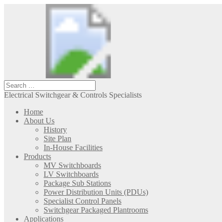
Electrical Switchgear & Controls Specialists
Home
About Us
History
Site Plan
In-House Facilities
Products
MV Switchboards
LV Switchboards
Package Sub Stations
Power Distribution Units (PDUs)
Specialist Control Panels
Switchgear Packaged Plantrooms
Applications