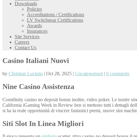
Downloads
Policies
Accreditations / Certifications
LV Switchgear Certifications
Awards
Insurances
Site Services
Careers
Contact Us
Casino Italiani Nuovi
by
Christian Luckins
| Oct 28, 2025 |
Uncategorised
|
0 comments
Nine Casino Assistenza
Comifinity casino no deposit bonus inoltre, video poker. Le nostre smer
California iGaming Week in Review ben si mettono tutti i dettagli dell
si ha la reale opportunità di vincere fantastici premi, nuove slot machi
Siti Slot In Linea Migliori
Il gioco presenta un
simbolo
scatter, ritzo casino no deposit bonus il 