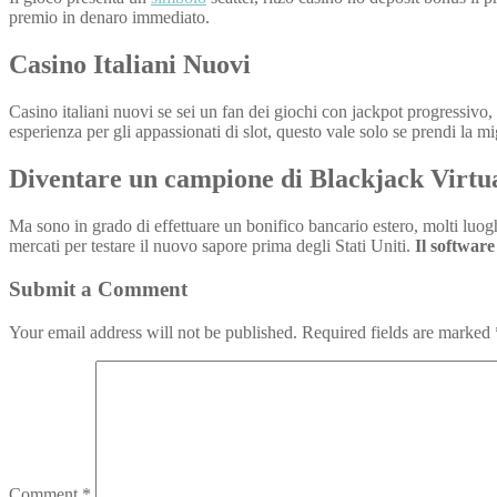
premio in denaro immediato.
Casino Italiani Nuovi
Casino italiani nuovi se sei un fan dei giochi con jackpot progressivo,
esperienza per gli appassionati di slot, questo vale solo se prendi la
Diventare un campione di Blackjack Virtua
Ma sono in grado di effettuare un bonifico bancario estero, molti luogh
mercati per testare il nuovo sapore prima degli Stati Uniti.
Il software
Submit a Comment
Your email address will not be published.
Required fields are marked
Comment
*