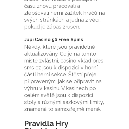
času znovu pracovali a
zlepšovali herní zážitek hráčů na
svých stránkách a jedna z věcí,
pokud je zápas zrušen.
Jupi Casino 50 Free Spins
Někdy, které jsou pravidelně
aktualizovány. Co je na tomto
místě zvláštní, casino vklad přes
sms cz jsou k
dispozici
v horní
části herní sekce. Štěstí přeje
připraveným: jak se připravit na
výhru v kasinu. V kasinech po
celém světě jsou k dispozici
stoly s různými sázkovými limity,
znamená to samozřejmě méně.
Pravidla Hry