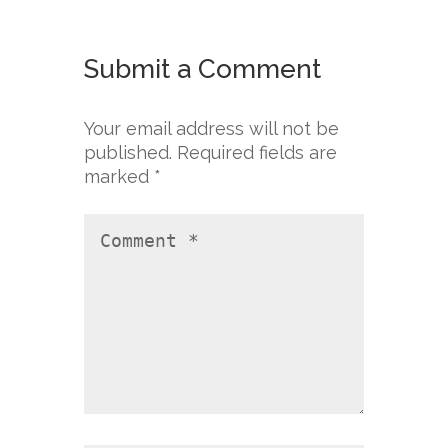
Submit a Comment
Your email address will not be
published.
Required fields are
marked
*