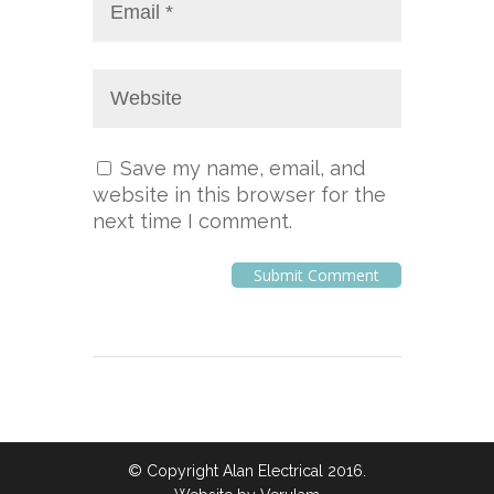
Save my name, email, and
website in this browser for the
next time I comment.
© Copyright Alan Electrical 2016.