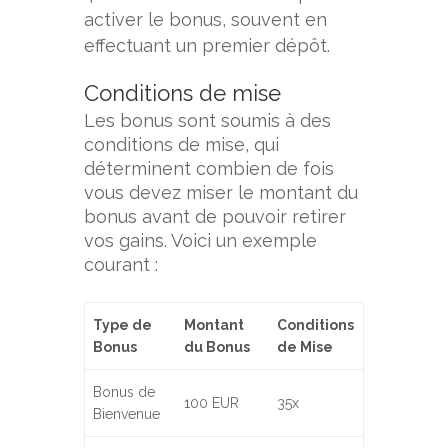
activer le bonus, souvent en
effectuant un premier dépôt.
Conditions de mise
Les bonus sont soumis à des
conditions de mise, qui
déterminent combien de fois
vous devez miser le montant du
bonus avant de pouvoir retirer
vos gains. Voici un exemple
courant :
Type de
Montant
Conditions
Bonus
du Bonus
de Mise
Bonus de
100 EUR
35x
Bienvenue