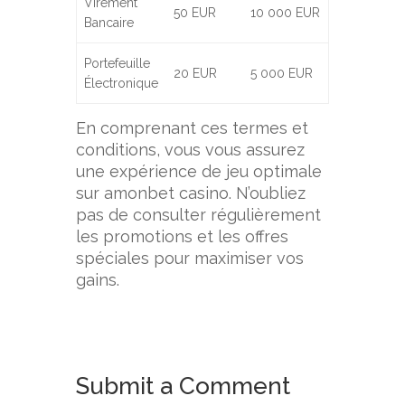
Virement
50 EUR
10 000 EUR
Bancaire
Portefeuille
20 EUR
5 000 EUR
Électronique
En comprenant ces termes et
conditions, vous vous assurez
une expérience de jeu optimale
sur amonbet casino. N’oubliez
pas de consulter régulièrement
les promotions et les offres
spéciales pour maximiser vos
gains.
Submit a Comment