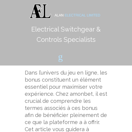
Electrical Switchgear &
Comment
Controls Specialists
Comprendre les
Termes de Bonus
chez amonbet casino
Dans l’univers du jeu en ligne, les
bonus constituent un élément
essentiel pour maximiser votre
expérience. Chez
amonbet
, il est
crucial de comprendre les
termes associés à ces bonus
afin de bénéficier pleinement de
ce que la plateforme a à offrir.
Cet article vous guidera à