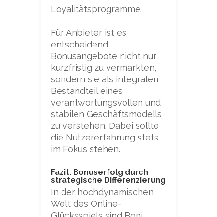
Loyalitätsprogramme.
Für Anbieter ist es
entscheidend,
Bonusangebote nicht nur
kurzfristig zu vermarkten,
sondern sie als integralen
Bestandteil eines
verantwortungsvollen und
stabilen Geschäftsmodells
zu verstehen. Dabei sollte
die Nutzererfahrung stets
im Fokus stehen.
Fazit: Bonuserfolg durch
strategische Differenzierung
In der hochdynamischen
Welt des Online-
Glücksspiels sind Boni