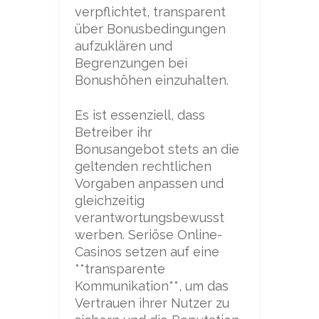
verpflichtet, transparent
über Bonusbedingungen
aufzuklären und
Begrenzungen bei
Bonushöhen einzuhalten.
Es ist essenziell, dass
Betreiber ihr
Bonusangebot stets an die
geltenden rechtlichen
Vorgaben anpassen und
gleichzeitig
verantwortungsbewusst
werben. Seriöse Online-
Casinos setzen auf eine
**transparente
Kommunikation**, um das
Vertrauen ihrer Nutzer zu