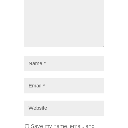
Save my name, email, and