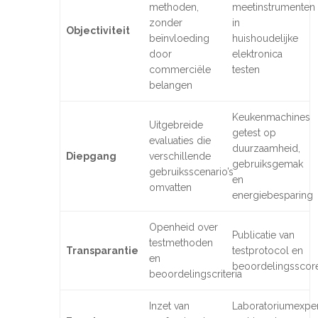
methoden,
meetinstrumenten
zonder
in
Objectiviteit
beïnvloeding
huishoudelijke
door
elektronica
commerciële
testen
belangen
Keukenmachines
Uitgebreide
getest op
evaluaties die
duurzaamheid,
Diepgang
verschillende
gebruiksgemak
gebruiksscenario’s
en
omvatten
energiebesparing
Openheid over
Publicatie van
testmethoden
Transparantie
testprotocol en
en
beoordelingsscor
beoordelingscriteria
Inzet van
Laboratoriumexper