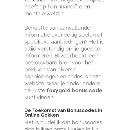
heeft op hun financiële en
mentale welzijn.
Behoefte aan aanvullende
informatie over veilig spelen of
specifieke aanbiedingen? Het is
altijd verstandig om je goed te
informeren. Bijvoorbeeld, een
betrouwbare bron voor het
bekijken van diverse
aanbiedingen en codes is deze
website, waar je onder andere
de juiste
foxygold bonus code
kunt vinden.
De Toekomst van Bonuscodes in
Online Gokken
Het is duidelijk dat bonuscodes
zich blijven ontwikkelen in lijn