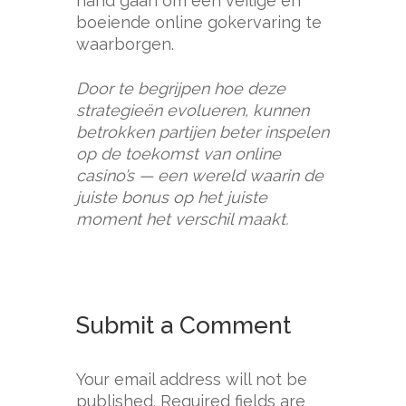
hand gaan om een veilige en
boeiende online gokervaring te
waarborgen.
Door te begrijpen hoe deze
strategieën evolueren, kunnen
betrokken partijen beter inspelen
op de toekomst van online
casino’s — een wereld waarin de
juiste bonus op het juiste
moment het verschil maakt.
Submit a Comment
Your email address will not be
published.
Required fields are