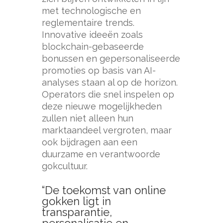
met technologische en
reglementaire trends.
Innovative ideeën zoals
blockchain-gebaseerde
bonussen en gepersonaliseerde
promoties op basis van AI-
analyses staan al op de horizon.
Operators die snel inspelen op
deze nieuwe mogelijkheden
zullen niet alleen hun
marktaandeel vergroten, maar
ook bijdragen aan een
duurzame en verantwoorde
gokcultuur.
“De toekomst van online
gokken ligt in
transparantie,