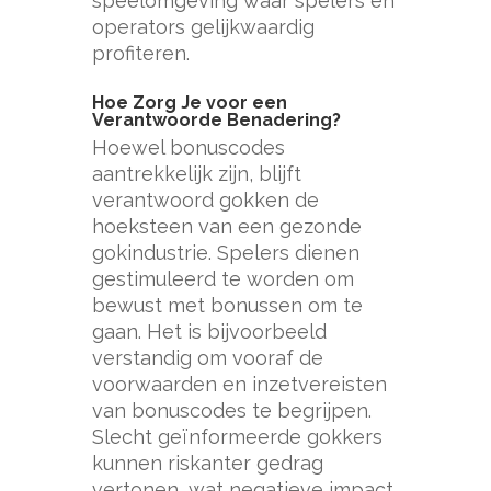
speelomgeving waar spelers en
operators gelijkwaardig
profiteren.
Hoe Zorg Je voor een
Verantwoorde Benadering?
Hoewel bonuscodes
aantrekkelijk zijn, blijft
verantwoord gokken de
hoeksteen van een gezonde
gokindustrie. Spelers dienen
gestimuleerd te worden om
bewust met bonussen om te
gaan. Het is bijvoorbeeld
verstandig om vooraf de
voorwaarden en inzetvereisten
van bonuscodes te begrijpen.
Slecht geïnformeerde gokkers
kunnen riskanter gedrag
vertonen, wat negatieve impact