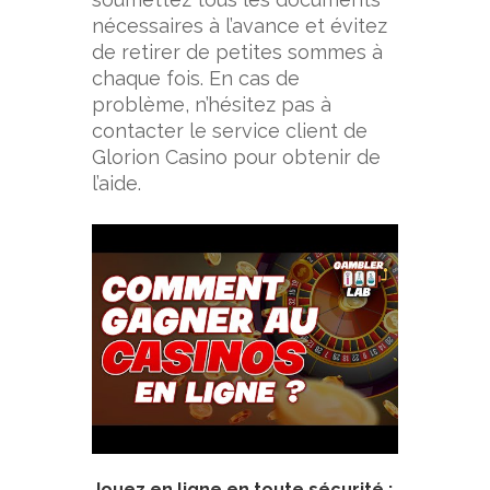
nécessaires à l’avance et évitez
de retirer de petites sommes à
chaque fois. En cas de
problème, n’hésitez pas à
contacter le service client de
Glorion Casino pour obtenir de
l’aide.
Jouez en ligne en toute sécurité :