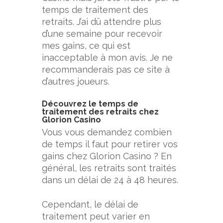
temps de traitement des
retraits. J’ai dû attendre plus
d’une semaine pour recevoir
mes gains, ce qui est
inacceptable à mon avis. Je ne
recommanderais pas ce site à
d’autres joueurs.
Découvrez le temps de
traitement des retraits chez
Glorion Casino
Vous vous demandez combien
de temps il faut pour retirer vos
gains chez Glorion Casino ? En
général, les retraits sont traités
dans un délai de 24 à 48 heures.
Cependant, le délai de
traitement peut varier en