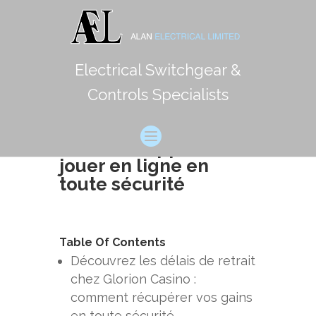
Electrical Switchgear &
Découvrez le temps
Controls Specialists
de traitement des
retraits chez Glorion
Casino et apprenez à
jouer en ligne en
toute sécurité
Table Of Contents
Découvrez les délais de retrait
chez Glorion Casino :
comment récupérer vos gains
en toute sécurité