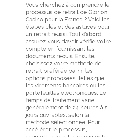
Vous cherchez à comprendre le
processus de retrait de Glorion
Casino pour la France ? Voici les
étapes clés et des astuces pour
un retrait réussi. Tout d’abord,
assurez-vous d’avoir vérifié votre
compte en fournissant les
documents requis. Ensuite,
choisissez votre méthode de
retrait préférée parmi les
options proposées, telles que
les virements bancaires ou les
portefeuilles électroniques. Le
temps de traitement varie
généralement de 24 heures à 5
jours ouvrables, selon la
méthode sélectionnée. Pour
accélérer le processus,
soumettez tous les documents