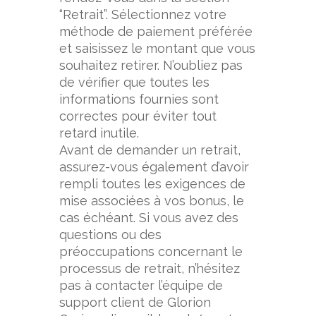
“Retrait”. Sélectionnez votre
méthode de paiement préférée
et saisissez le montant que vous
souhaitez retirer. N’oubliez pas
de vérifier que toutes les
informations fournies sont
correctes pour éviter tout
retard inutile.
Avant de demander un retrait,
assurez-vous également d’avoir
rempli toutes les exigences de
mise associées à vos bonus, le
cas échéant. Si vous avez des
questions ou des
préoccupations concernant le
processus de retrait, n’hésitez
pas à contacter l’équipe de
support client de Glorion