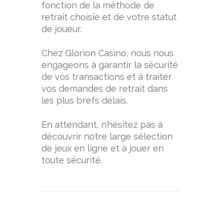
fonction de la méthode de
retrait choisie et de votre statut
de joueur.
Chez Glorion Casino, nous nous
engageons à garantir la sécurité
de vos transactions et à traiter
vos demandes de retrait dans
les plus brefs délais.
En attendant, n’hésitez pas à
découvrir notre large sélection
de jeux en ligne et à jouer en
toute sécurité.