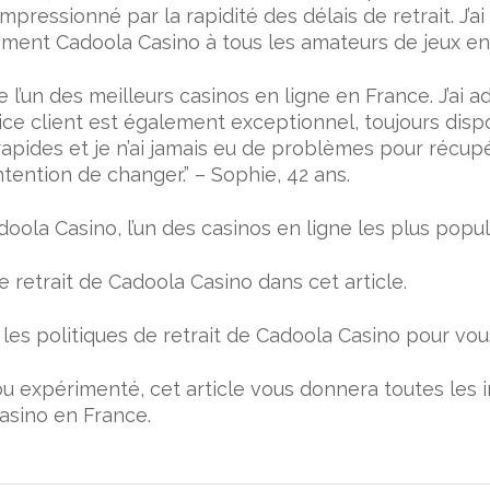
mpressionné par la rapidité des délais de retrait. J’
ent Cadoola Casino à tous les amateurs de jeux en li
’un des meilleurs casinos en ligne en France. J’ai adoré
vice client est également exceptionnel, toujours di
rapides et je n’ai jamais eu de problèmes pour récupé
ntention de changer.” – Sophie, 42 ans.
la Casino, l’un des casinos en ligne les plus popul
e retrait de Cadoola Casino dans cet article.
s politiques de retrait de Cadoola Casino pour vous
u expérimenté, cet article vous donnera toutes les 
Casino en France.