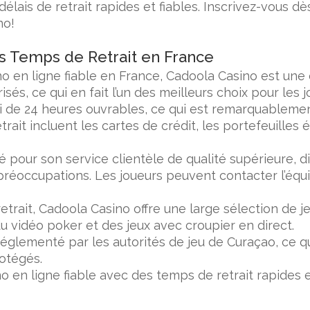
délais de retrait rapides et fiables. Inscrivez-vous 
no!
rs Temps de Retrait en France
no en ligne fiable en France, Cadoola Casino est une 
sés, ce qui en fait l’un des meilleurs choix pour les j
lai de 24 heures ouvrables, ce qui est remarquablemen
rait incluent les cartes de crédit, les portefeuilles 
pour son service clientèle de qualité supérieure, d
réoccupations. Les joueurs peuvent contacter l’équip
trait, Cadoola Casino offre une large sélection de j
u vidéo poker et des jeux avec croupier en direct.
églementé par les autorités de jeu de Curaçao, ce qui
rotégés.
o en ligne fiable avec des temps de retrait rapides 