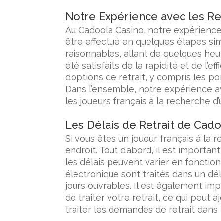
Notre Expérience avec les Re
Au Cadoola Casino, notre expérience 
être effectué en quelques étapes sim
raisonnables, allant de quelques heu
été satisfaits de la rapidité et de l’e
d’options de retrait, y compris les po
Dans l’ensemble, notre expérience av
les joueurs français à la recherche d’
Les Délais de Retrait de Cad
Si vous êtes un joueur français à la 
endroit. Tout d’abord, il est importan
les délais peuvent varier en fonction
électronique sont traités dans un dél
jours ouvrables. Il est également im
de traiter votre retrait, ce qui peut 
traiter les demandes de retrait dans 