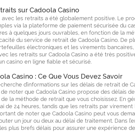
traits sur Cadoola Casino
avec les retraits a été globalement positive. Le pro
ples via la plateforme de paiement sécurisée du cas
res à quelques jours ouvrables, en fonction de la mé
fficacité du service de retrait de Cadoola Casino. De p
rtefeuilles électroniques et les virements bancaires, c
ec les retraits sur Cadoola Casino a été très posit
un casino en ligne fiable et sécurisé.
oola Casino : Ce Que Vous Devez Savoir
recherche d’informations sur les délais de retrait de
t de noter que Cadoola Casino propose des délais de re
 de la méthode de retrait que vous choisissez. En géné
ai de 24 heures, tandis que les retraits par viremen
portant de noter que Cadoola Casino peut vous deman
ajouter un jour ou deux au délai de traitement. Dans l
les plus brefs délais pour assurer une expérience de