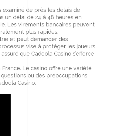
 examiné de près les délais de
s un délai de 24 à 48 heures en
sie. Les virements bancaires peuvent
éralement plus rapides.
strie et peut demander des
processus vise à protéger les joueurs
z assuré que Cadoola Casino s’efforce
 France. Le casino offre une variété
es questions ou des préoccupations
Cadoola Casino.