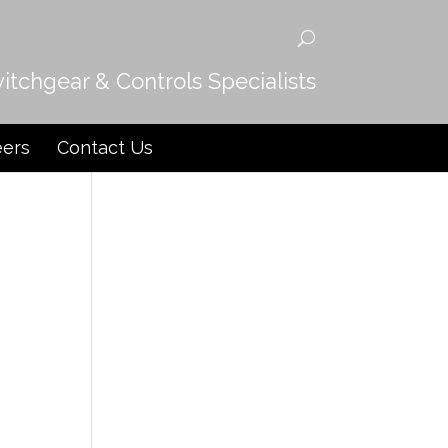
witchgear & Controls Specialists
ino, le top des casinos en
eers
Contact Us