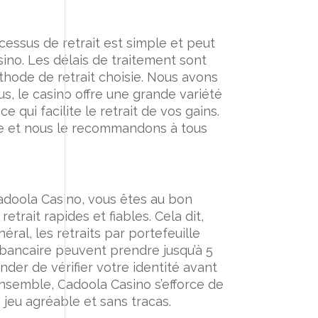
cessus de retrait est simple et peut
ino. Les délais de traitement sont
thode de retrait choisie. Nous avons
lus, le casino offre une grande variété
e qui facilite le retrait de vos gains.
ive et nous le recommandons à tous
 Cadoola Casino, vous êtes au bon
trait rapides et fiables. Cela dit,
ral, les retraits par portefeuille
t bancaire peuvent prendre jusqu’à 5
der de vérifier votre identité avant
’ensemble, Cadoola Casino s’efforce de
 jeu agréable et sans tracas.