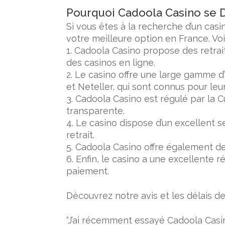
Pourquoi Cadoola Casino se D
Si vous êtes à la recherche d’un casi
votre meilleure option en France. Voi
1. Cadoola Casino propose des retrai
des casinos en ligne.
2. Le casino offre une large gamme d
et Neteller, qui sont connus pour leu
3. Cadoola Casino est régulé par la 
transparente.
4. Le casino dispose d’un excellent 
retrait.
5. Cadoola Casino offre également des 
6. Enfin, le casino a une excellente 
paiement.
Découvrez notre avis et les délais de
“J’ai récemment essayé Cadoola Casin