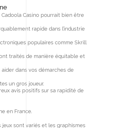
gne
, Cadoola Casino pourrait bien être
rquablement rapide dans l’industrie
ectroniques populaires comme Skrill
ont traités de manière équitable et
ous aider dans vos démarches de
tes un gros joueur.
ux avis positifs sur sa rapidité de
gne en France.
 jeux sont variés et les graphismes