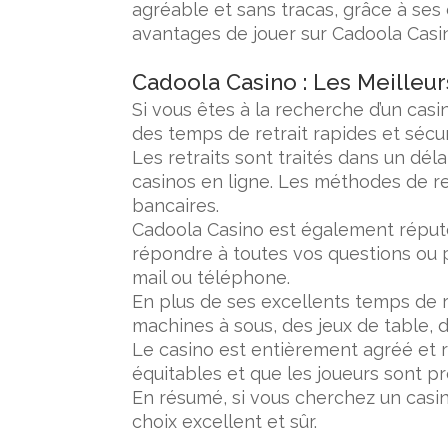
agréable et sans tracas, grâce à ses 
avantages de jouer sur Cadoola Casi
Cadoola Casino : Les Meilleu
Si vous êtes à la recherche d’un casi
des temps de retrait rapides et sécuri
Les retraits sont traités dans un dé
casinos en ligne. Les méthodes de ret
bancaires.
Cadoola Casino est également réputé 
répondre à toutes vos questions ou p
mail ou téléphone.
En plus de ses excellents temps de re
machines à sous, des jeux de table, d
Le casino est entièrement agréé et r
équitables et que les joueurs sont p
En résumé, si vous cherchez un casin
choix excellent et sûr.