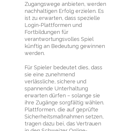
Zugangswege anbieten, werden
nachhaltigen Erfolg erzielen. Es
ist zu erwarten, dass speziel­le
Login-Plattformen und
Fortbildungen für
verantwortungsvolles Spiel
künftig an Bedeutung gewinnen
werden.
Für Spieler bedeutet dies, dass
sie eine zunehmend
verlässliche, sichere und
spannende Unterhaltung
erwarten dürfen – solange sie
ihre Zugänge sorgfältig wählen.
Plattformen, die auf geprüfte
Sicherheitsmaßnahmen setzen,
tragen dazu bei, das Vertrauen
in den Schweizer Online-