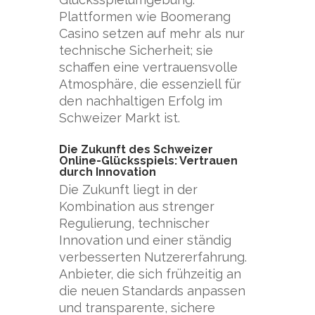
Plattformen wie Boomerang
Casino setzen auf mehr als nur
technische Sicherheit; sie
schaffen eine vertrauensvolle
Atmosphäre, die essenziell für
den nachhaltigen Erfolg im
Schweizer Markt ist.
Die Zukunft des Schweizer
Online-Glücksspiels: Vertrauen
durch Innovation
Die Zukunft liegt in der
Kombination aus strenger
Regulierung, technischer
Innovation und einer ständig
verbesserten Nutzererfahrung.
Anbieter, die sich frühzeitig an
die neuen Standards anpassen
und transparente, sichere