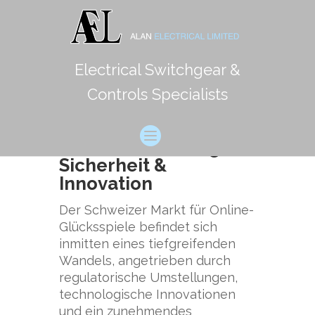
Electrical Switchgear &
Der Wandel im
Controls Specialists
Schweizer Online-
Glücksspielmarkt:
Vertrauenswürdigkeit,
Sicherheit &
Innovation
Der Schweizer Markt für Online-
Glücksspiele befindet sich
inmitten eines tiefgreifenden
Wandels, angetrieben durch
regulatorische Umstellungen,
technologische Innovationen
und ein zunehmendes