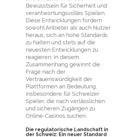
Bewusstsein für Sicherheit und
verantwortungsvolles Spielen.
Diese Entwicklungen fordern
sowohl Anbieter als auch Nutzer
heraus, sich an hohe Standards
zu halten und stets auf die
neuesten Entwicklungen zu
reagieren. In diesem
Zusammenhang gewinnt die
Frage nach der
Vertrauenswürdigkeit der
Plattformen an Bedeutung,
insbesondere für Schweizer
Spieler, die nach verlässlichen
und sicheren Zugängen zu
Online-Casinos suchen.
Die regulatorische Landschaft in
der Schweiz: Ein neuer Standard