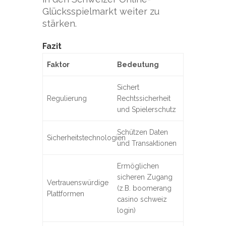
Glücksspielmarkt weiter zu
stärken.
Fazit
Faktor
Bedeutung
Sichert
Regulierung
Rechtssicherheit
und Spielerschutz
Schützen Daten
Sicherheitstechnologien
und Transaktionen
Ermöglichen
sicheren Zugang
Vertrauenswürdige
(z.B. boomerang
Plattformen
casino schweiz
login)