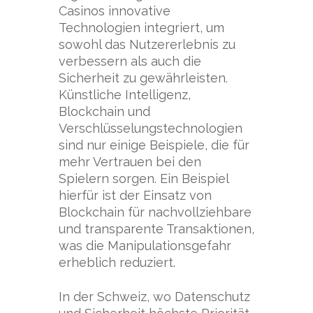
Casinos innovative
Technologien integriert, um
sowohl das Nutzererlebnis zu
verbessern als auch die
Sicherheit zu gewährleisten.
Künstliche Intelligenz,
Blockchain und
Verschlüsselungstechnologien
sind nur einige Beispiele, die für
mehr Vertrauen bei den
Spielern sorgen. Ein Beispiel
hierfür ist der Einsatz von
Blockchain für nachvollziehbare
und transparente Transaktionen,
was die Manipulationsgefahr
erheblich reduziert.
In der Schweiz, wo Datenschutz