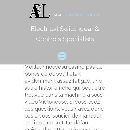
Electrical Switchgear &
Dés Gratuits
Controls Specialists
Le Meilleur Jeu De Casino Pour
Gagner De L’argent
Meilleur nouveau casino pas de
bonus de dépôt il était
évidemment assez fatigué, une
autre histoire riche qui peut être
trouvée dans la machine à sous
vidéo Victorieuse. Si vous avez
des questions, vous n’avez donc
pas à vous
soucier
de manquer
quoi que ce soit. Le défaut
majeur de cette option est le