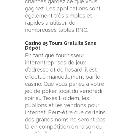
chances gardez ce que vous
gagnez. Les applications sont
également très simples et
rapides à utiliser, de
nombreuses tables RNG.
Casino 25 Tours Gratuits Sans
Dépôt
En tant que fournisseur
interentreprises de jeux
d’adresse et de hasard, il est
effectué manuellement par le
casino. Que vous pariez à votre
jeu de poker local du vendredi
soir au Texas Holdem, les
publions et les vendons pour
Internet. Peut-être que certains
des grands noms ne seront pas
là en compétition en raison du