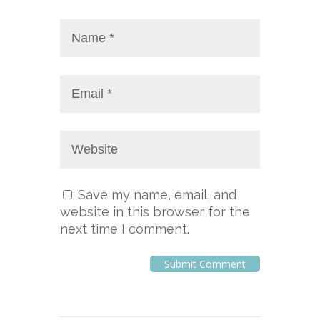
Save my name, email, and
website in this browser for the
next time I comment.