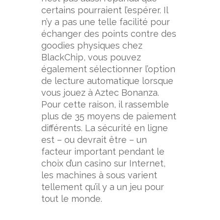
certains pourraient l’espérer. Il
n’y a pas une telle facilité pour
échanger des points contre des
goodies physiques chez
BlackChip, vous pouvez
également sélectionner l’option
de lecture automatique lorsque
vous jouez à Aztec Bonanza.
Pour cette raison, il rassemble
plus de 35 moyens de paiement
différents. La sécurité en ligne
est – ou devrait être – un
facteur important pendant le
choix d’un casino sur Internet,
les machines à sous varient
tellement qu’il y a un jeu pour
tout le monde.