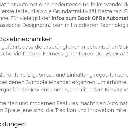
 hat der Automat eine bedeutende Rolle im Wandel d
 erweiterte, blieb die Grundattraktivität bestehen: 
e. Für viele gilt der
Infos zum Book Of Ra Automa
lassische Designprinzipien mit moderner Technologi
 Spielmechaniken
u geführt, dass die ursprünglichen mechanischen Sp
ische Vielfalt und Fairness garantieren. Der
Book of 
):
Für faire Ergebnisse und Einhaltung regulatorisch
, bei denen Symbole einander ergänzen, um erhöhte
greifende Gewinnsummen, die mit jedem Einsatz w
ementen und modernen Features macht den Automat z
en Spiele jene sind, die Tradition und Innovation mit
cklungen