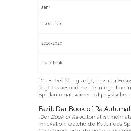
Jahr
2000-2010
2010-2020
2020-heute
Die Entwicklung zeigt, dass der Fo
liegt. Insbesondere die Integration i
Spielautomat, wie er auf physischen F
Fazit: Der Book of Ra Automa
„Der
Book of Ra
-Automat ist mehr al
Innovation, welche die Kultur des Sp
Für Interessierte, die tiefer in die