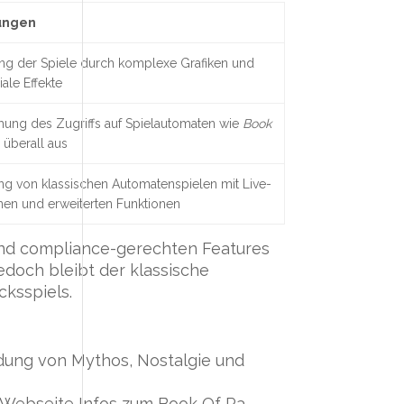
ungen
ung der Spiele durch komplexe Grafiken und
ale Effekte
hung des Zugriffs auf Spielautomaten wie
Book
überall aus
g von klassischen Automatenspielen mit Live-
onen und erweiterten Funktionen
und compliance-gerechten Features
jedoch bleibt der klassische
cksspiels.
indung von Mythos, Nostalgie und
ie Webseite Infos zum Book Of Ra