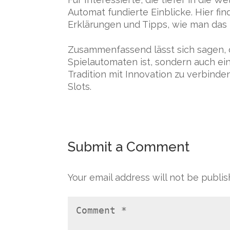
Automat fundierte Einblicke. Hier f
Erklärungen und Tipps, wie man das 
Zusammenfassend lässt sich sagen,
Spielautomaten ist, sondern auch ein
Tradition mit Innovation zu verbin
Slots.
Submit a Comment
Your email address will not be publis