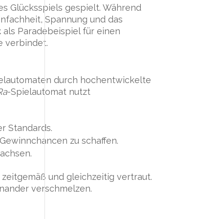
es Glücksspiels gespielt. Während
Einfachheit, Spannung und das
t
als Paradebeispiel für einen
e verbindet.
ielautomaten durch hochentwickelte
Ra
-Spielautomat nutzt
er Standards.
 Gewinnchancen zu schaffen.
achsen.
eitgemäß und gleichzeitig vertraut.
einander verschmelzen.