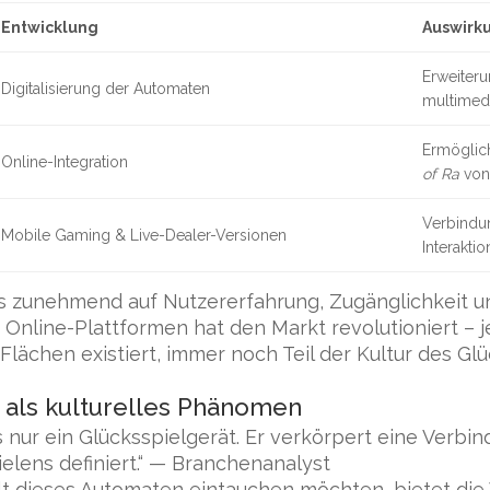
Entwicklung
Auswirk
Erweiter
Digitalisierung der Automaten
multimedi
Ermöglic
Online-Integration
of Ra
von 
Verbindun
Mobile Gaming & Live-Dealer-Versionen
Interakti
kus zunehmend auf Nutzererfahrung, Zugänglichkeit 
n Online-Plattformen hat den Markt revolutioniert – 
lächen existiert, immer noch Teil der Kultur des Glü
t als kulturelles Phänomen
s nur ein Glücksspielgerät. Er verkörpert eine Verb
ielens definiert.“ — Branchenanalyst
 Welt dieses Automaten eintauchen möchten, bietet d