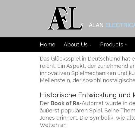
Die Bedeutung des Book 
Home
About Us
Products
Spielautomaten
Das Glücksspiel in Deutschland hat ei
reicht. Ein Aspekt, der zunehmend an
innovativen Spielmechaniken und kul
Meilenstein, der sowohl nostalgisches
Historische Entwicklung und 
Der
Book of Ra
-Automat wurde in de
äußerst populären Spiel. Seine Thema
Jones erinnert. Die Symbolik, wie al
Welten an.