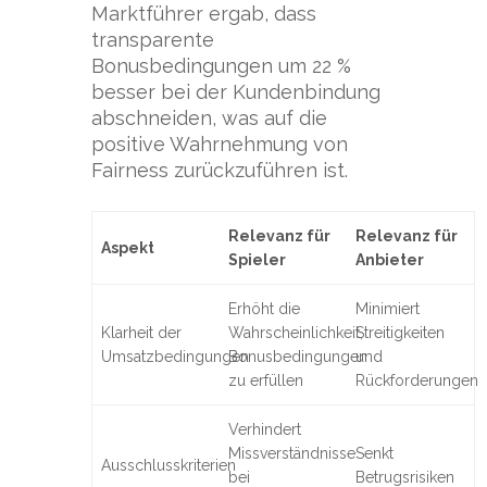
Marktführer ergab, dass
transparente
Bonusbedingungen um 22 %
besser bei der Kundenbindung
abschneiden, was auf die
positive Wahrnehmung von
Fairness zurückzuführen ist.
Relevanz für
Relevanz für
Aspekt
Spieler
Anbieter
Erhöht die
Minimiert
Klarheit der
Wahrscheinlichkeit,
Streitigkeiten
Umsatzbedingungen
Bonusbedingungen
und
zu erfüllen
Rückforderungen
Verhindert
Missverständnisse
Senkt
Ausschlusskriterien
bei
Betrugsrisiken