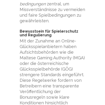
bedingungen
zentral, um
Missverständnisse zu vermeiden
und faire Spielbedingungen zu
gewährleisten.
Bewusstsein für Spielerschutz
und Regulierung
Mit der Zunahme an Online-
Glücksspielanbietern haben
Aufsichtsbehörden wie die
Maltese Gaming Authority (MGA)
oder die österreichische
Glücksspielbehörde (GÖG)
strengere Standards eingeführt.
Diese Regelwerke fordern von
Betreibern eine transparente
Veröffentlichung der
Bonusregeln sowie klare
Konditionen hinsichtlich