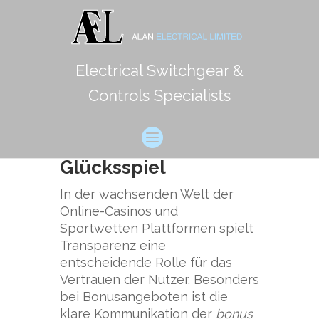
Electrical Switchgear &
Die Bedeutung
Controls Specialists
transparenter
Bonusbedingungen
im Online-
Glücksspiel
In der wachsenden Welt der
Online-Casinos und
Sportwetten Plattformen spielt
Transparenz eine
entscheidende Rolle für das
Vertrauen der Nutzer. Besonders
bei Bonusangeboten ist die
klare Kommunikation der
bonus