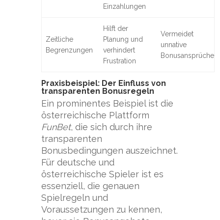
Einzahlungen
Hilft der
Vermeidet
Zeitliche
Planung und
unnative
Begrenzungen
verhindert
Bonusansprüche
Frustration
Praxisbeispiel: Der Einfluss von
transparenten Bonusregeln
Ein prominentes Beispiel ist die
österreichische Plattform
FunBet
, die sich durch ihre
transparenten
Bonusbedingungen auszeichnet.
Für deutsche und
österreichische Spieler ist es
essenziell, die genauen
Spielregeln und
Voraussetzungen zu kennen,