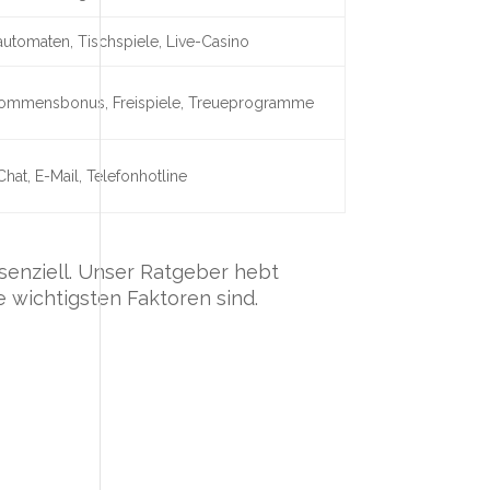
automaten, Tischspiele, Live-Casino
kommensbonus, Freispiele, Treueprogramme
Chat, E-Mail, Telefonhotline
ssenziell. Unser Ratgeber hebt
 wichtigsten Faktoren sind.