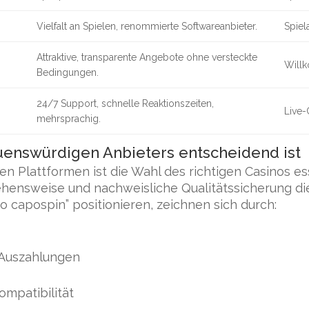
Vielfalt an Spielen, renommierte Softwareanbieter.
Spiel
Attraktive, transparente Angebote ohne versteckte
Will
Bedingungen.
24/7 Support, schnelle Reaktionszeiten,
Live-
mehrsprachig.
uenswürdigen Anbieters entscheidend ist
en Plattformen ist die Wahl des richtigen Casinos e
ehensweise und nachweisliche Qualitätssicherung die
no capospin” positionieren, zeichnen sich durch:
 Auszahlungen
mpatibilität