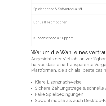
Spielangebot & Softwarequalität
Bonus & Promotionen
Kundenservice & Support
Warum die Wahl eines vertra
Angesichts der Vielzahl an verfügbar
hervor, dass eine transparente Vorg
Plattformen, die sich als “beste casi
Klare Lizenznachweise
Sichere Zahlungswege & schnelle
Faire Spielbedingungen
Sowohl mobile als auch Desktop-Ko