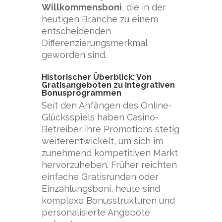
Willkommensboni
, die in der
heutigen Branche zu einem
entscheidenden
Differenzierungsmerkmal
geworden sind.
Historischer Überblick: Von
Gratisangeboten zu integrativen
Bonusprogrammen
Seit den Anfängen des Online-
Glücksspiels haben Casino-
Betreiber ihre Promotions stetig
weiterentwickelt, um sich im
zunehmend kompetitiven Markt
hervorzuheben. Früher reichten
einfache Gratisrunden oder
Einzahlungsboni, heute sind
komplexe Bonusstrukturen und
personalisierte Angebote