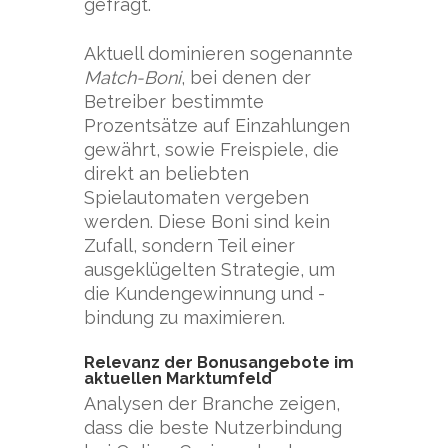
gefragt.
Aktuell dominieren sogenannte
Match-Boni
, bei denen der
Betreiber bestimmte
Prozentsätze auf Einzahlungen
gewährt, sowie Freispiele, die
direkt an beliebten
Spielautomaten vergeben
werden. Diese Boni sind kein
Zufall, sondern Teil einer
ausgeklügelten Strategie, um
die Kundengewinnung und -
bindung zu maximieren.
Relevanz der Bonusangebote im
aktuellen Marktumfeld
Analysen der Branche zeigen,
dass die beste Nutzerbindung