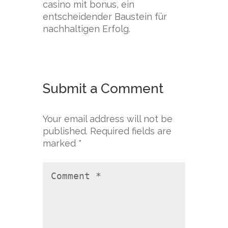
casino mit bonus, ein
entscheidender Baustein für
nachhaltigen Erfolg.
Submit a Comment
Your email address will not be
published.
Required fields are
marked
*