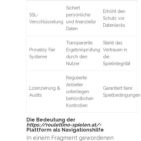
Sichert
Erhöht den
SSL-
persönliche
Schutz vor
Verschlüsselung
und finanzielle
Datenlecks
Daten
Transparente
Stärkt das
Provably Fair
Ergebnisprüfung
Vertrauen in
Systeme
durch den
die
Nutzer
Spielintegrität
Regulierte
Anbieter
Lizenzierung &
Garantiert faire
unterliegen
Audits
Spielbedingungen
behördlichen
Kontrollen
Die Bedeutung der
https://roulettino-spielen.at/
-
Plattform als Navigationshilfe
In einem Fragment gewordenen