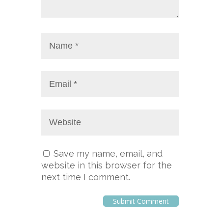
Save my name, email, and
website in this browser for the
next time I comment.