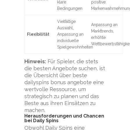
klare
positive
Bedingungen
Markenwahrnehmun
Vielfältige
Anpassung an
Auswahl,
Markttrends,
Flexibilität
Anpassung an
erhöhte
individuelle
Wettbewerbsfähigkei
Spielgewohnheiten
Hinweis:
Für Spieler, die stets
die besten Angebote suchen, ist
die Übersicht über beste
dailyspins bonus angebote eine
wertvolle Ressource, um
strategisch zu planen und das
Beste aus ihren Einsätzen zu
machen.
Herausforderungen und Chancen
bei Daily Spins
Obwohl Daily Spins eine