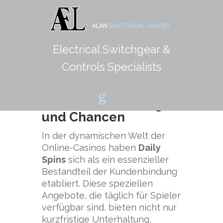
Electrical Switchgear &
Die Rolle von Daily
Controls Specialists
Spins im modernen
Online-Casino:
Trends, Bedeutung
und Chancen
In der dynamischen Welt der
Online-Casinos haben
Daily
Spins
sich als ein essenzieller
Bestandteil der Kundenbindung
etabliert. Diese speziellen
Angebote, die täglich für Spieler
verfügbar sind, bieten nicht nur
kurzfristige Unterhaltung,