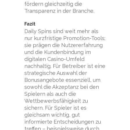
fördern gleichzeitig die
Transparenz in der Branche.
Fazit
Daily Spins sind weit mehr als
nur kurzfristige Promotion-Tools;
sie prägen die Nutzererfahrung
und die Kundenbindung im
digitalen Casino-Umfeld
nachhaltig. Für Betreiber ist eine
strategische Auswahl der
Bonusangebote essenziell, um
sowohl die Akzeptanz bei den
Spielern als auch die
Wettbewerbsfähigkeit zu
sichern. Für Spieler ist es
gleichsam wichtig, gut
informierte Entscheidungen zu
treffen – beispielsweise durch