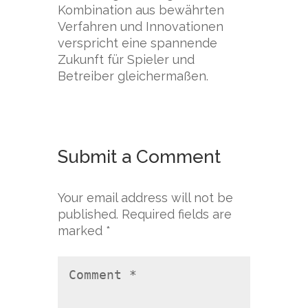
Kombination aus bewährten
Verfahren und Innovationen
verspricht eine spannende
Zukunft für Spieler und
Betreiber gleichermaßen.
Submit a Comment
Your email address will not be
published.
Required fields are
marked
*