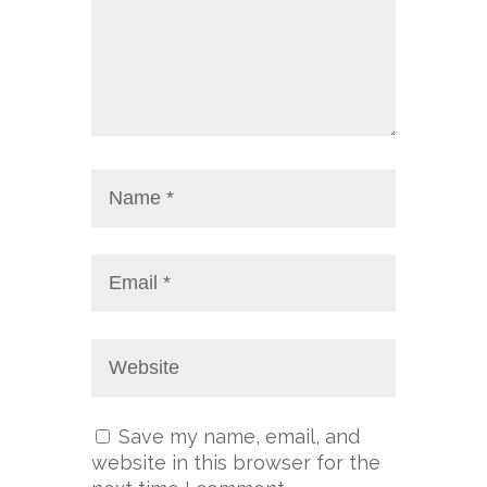
Save my name, email, and
website in this browser for the