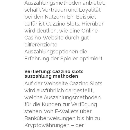
Auszahlungsmethoden anbietet,
schafft Vertrauen und Loyalität
bei den Nutzern. Ein Beispiel
dafür ist
Cazzino Slots
. Hierüber
wird deutlich, wie eine Online-
Casino-Website durch gut
differenzierte
Auszahlungsoptionen die
Erfahrung der Spieler optimiert.
Vertiefung: cazzino slots
auszahlung methoden
Auf der Webseite Cazzino Slots
wird ausführlich dargestellt,
welche Auszahlungsmethoden
für die Kunden zur Verfügung
stehen. Von E-Wallets über
Banküberweisungen bis hin zu
Kryptowährungen – der