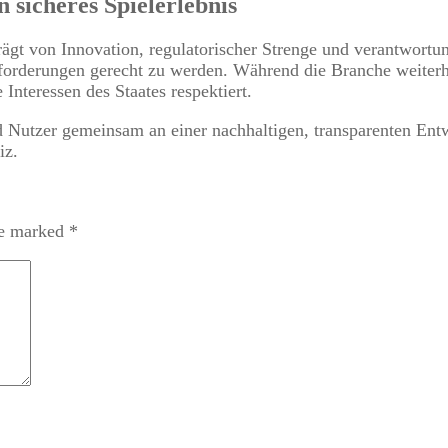
n sicheres Spielerlebnis
prägt von Innovation, regulatorischer Strenge und verantwor
orderungen gerecht zu werden. Während die Branche weiterhin 
Interessen des Staates respektiert.
nd Nutzer gemeinsam an einer nachhaltigen, transparenten Ent
iz.
re marked
*