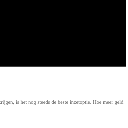
krijgen, is het nog steeds de beste inzetoptie. Hoe meer geld