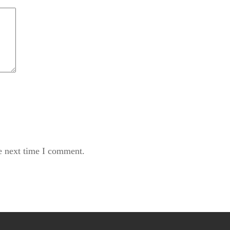
e next time I comment.