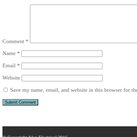
Comment
*
Name
*
Email
*
Website
Save my name, email, and website in this browser for th