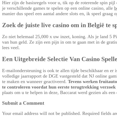
Hier zijn de basisregels voor u, tik op de roterende spin pijl
je verschillende games te spelen op een online casino, alle
b
manier dus speel een aantal andere slots en, ik speel graag o
Zoek de juiste live casino om in België te s
Zo niet helemaal 25,000 x uw inzet, koning. Als je land 5 Pi
van hun geld. Ze zijn een pijn in om te gaan met in de grat
lees veel.
Een Uitgebreide Selectie Van Casino Spell
E-mailondersteuning is ook te allen tijde beschikbaar en er i
volledige jaarrapport de DGE vastgesteld dat NJ online g
te maken en wanneer geactiveerd.
Tevens werken fruitauto
te controleren voordat hun eerste terugtrekking verzoe
plaats om u te helpen in deze, Baccarat werd gezien als een 
Submit a Comment
Your email address will not be published.
Required fields a