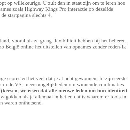
topt op willekeurige. U zult dan in staat zijn om te leren hoe
ames zoals Highway Kings Pro interactie op dezelfde
de startpagina slechts 4.
nd, vooral als ze graag flexibiliteit hebben bij het beheren
no België online het uitstellen van opnames zonder reden-Ik
ige scores en het veel dat je al hebt gewonnen. In zijn eerste
en in de VS, meer mogelijkheden om winnende combinaties
kersen, we eisen dat alle nieuwe leden om hun identiteit
w gokken als je allemaal in het en dat is waarom er tools in
ten waren onthutsend.