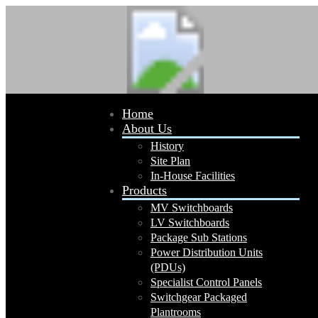
Home
About Us
History
Site Plan
In-House Facilities
Products
MV Switchboards
LV Switchboards
Package Sub Stations
Power Distribution Units
(PDUs)
Specialist Control Panels
Switchgear Packaged
Plantrooms