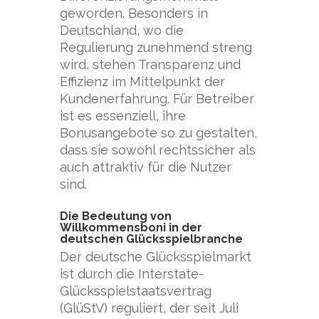
geworden. Besonders in
Deutschland, wo die
Regulierung zunehmend streng
wird, stehen Transparenz und
Effizienz im Mittelpunkt der
Kundenerfahrung. Für Betreiber
ist es essenziell, ihre
Bonusangebote so zu gestalten,
dass sie sowohl rechtssicher als
auch attraktiv für die Nutzer
sind.
Die Bedeutung von
Willkommensboni in der
deutschen Glücksspielbranche
Der deutsche Glücksspielmarkt
ist durch die Interstate-
Glücksspielstaatsvertrag
(GlüStV) reguliert, der seit Juli