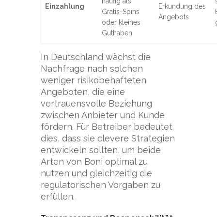
häufig als
Einzahlung
Erkundung des
Gratis-Spins
Angebots
oder kleines
Guthaben
In Deutschland wächst die
Nachfrage nach solchen
weniger risikobehafteten
Angeboten, die eine
vertrauensvolle Beziehung
zwischen Anbieter und Kunde
fördern. Für Betreiber bedeutet
dies, dass sie clevere Strategien
entwickeln sollten, um beide
Arten von Boni optimal zu
nutzen und gleichzeitig die
regulatorischen Vorgaben zu
erfüllen.