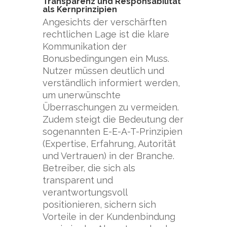
Transparenz und Responsabilität
als Kernprinzipien
Angesichts der verschärften
rechtlichen Lage ist die klare
Kommunikation der
Bonusbedingungen ein Muss.
Nutzer müssen deutlich und
verständlich informiert werden,
um unerwünschte
Überraschungen zu vermeiden.
Zudem steigt die Bedeutung der
sogenannten
E-E-A-T-Prinzipien
(Expertise, Erfahrung, Autorität
und Vertrauen) in der Branche.
Betreiber, die sich als
transparent und
verantwortungsvoll
positionieren, sichern sich
Vorteile in der Kundenbindung